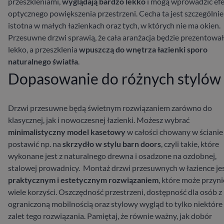
przeszkleniami,
wyglądają bardzo lekko
i mogą wprowadzić ef
optycznego powiększenia przestrzeni. Cecha ta jest szczególnie
istotna w małych łazienkach oraz tych, w których nie ma okien.
Przesuwne drzwi sprawią, że cała aranżacja będzie prezentował
lekko, a przeszklenia
wpuszczą do wnętrza łazienki sporo
naturalnego światła
.
Dopasowanie do różnych stylów
Drzwi przesuwne będą świetnym rozwiązaniem zarówno do
klasycznej, jak i nowoczesnej łazienki. Możesz wybrać
minimalistyczny model kasetowy
w całości chowany w ścianie
postawić np. na
skrzydło w stylu barn doors
, czyli takie, które
wykonane jest z naturalnego drewna i osadzone na ozdobnej,
stalowej prowadnicy.
Montaż drzwi przesuwnych w łazience je
praktycznym i estetycznym rozwiązaniem
, które może przyni
wiele korzyści. Oszczędność przestrzeni, dostępność dla osób z
ograniczoną mobilnością oraz stylowy wygląd to tylko niektóre
zalet tego rozwiązania. Pamiętaj, że równie ważny, jak dobór