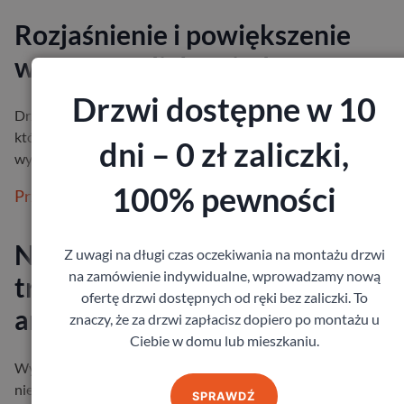
Rozjaśnienie i powiększenie
wnętrz, czyli drzwi z lustrem
Drzwi dostępne w 10
Drzwi wewnętrzne z lustrem to piękne i praktyczne rozwiązanie
które będzie pasowało niemal do każdej aranżacji. Taki element
dni – 0 zł zaliczki,
wyposażen…
100% pewności
Przeczytaj więcej
Nowoczesny styl i wyjątkowa
Z uwagi na długi czas oczekiwania na montażu drzwi
na zamówienie indywidualne, wprowadzamy nową
trwałość – zewnętrzne drzwi
ofertę drzwi dostępnych od ręki bez zaliczki. To
antracytowe.
znaczy, że za drzwi zapłacisz dopiero po montażu u
Ciebie w domu lub mieszkaniu.
Wybór odpowiednich drzwi zewnętrznych to decyzja, która wp
nie tylko na wygląd Twojego domu, ale także na jego funkcjona
SPRAWDŹ