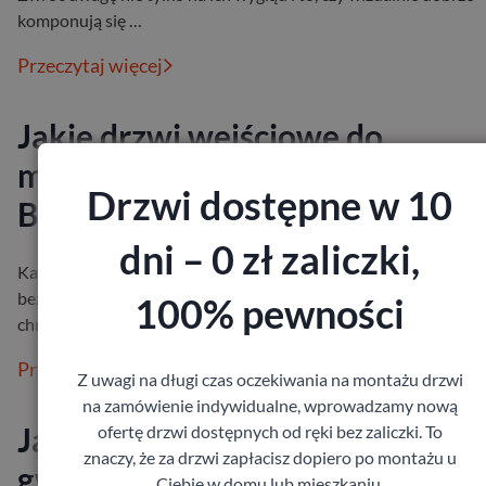
komponują się …
Przeczytaj więcej
Jakie drzwi wejściowe do
mieszkania wybrać?
Drzwi dostępne w 10
Bezpieczeństwo i izolacja
dni – 0 zł zaliczki,
Każdy z nas chce czuć się we własnym mieszkaniu spokojnie i
bezpiecznie. Drzwi wejściowe odgrywają w tym ogromną rolę –
100% pewności
chronią przed hałase…
Przeczytaj więcej
Z uwagi na długi czas oczekiwania na montażu drzwi
na zamówienie indywidualne, wprowadzamy nową
Jaka grubość drzwi zewnętrzny
ofertę drzwi dostępnych od ręki bez zaliczki. To
znaczy, że za drzwi zapłacisz dopiero po montażu u
gwarantuje bezpieczeństwo i
Ciebie w domu lub mieszkaniu.