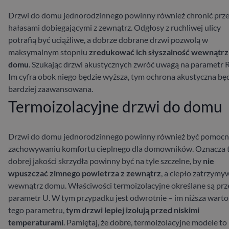
Drzwi do domu jednorodzinnego powinny również chronić prz
hałasami dobiegającymi z zewnątrz. Odgłosy z ruchliwej ulicy
potrafią być uciążliwe, a dobrze dobrane drzwi pozwolą w
maksymalnym stopniu
zredukować ich słyszalność wewnątrz
domu
. Szukając drzwi akustycznych zwróć uwagą na parametr 
Im cyfra obok niego będzie wyższa, tym ochrona akustyczna bę
bardziej zaawansowana.
Termoizolacyjne drzwi do domu
Drzwi do domu jednorodzinnego powinny również być pomocn
zachowywaniu komfortu cieplnego dla domowników. Oznacza t
dobrej jakości skrzydła powinny być na tyle szczelne, by
nie
wpuszczać zimnego powietrza z zewnątrz
, a ciepło zatrzymy
wewnątrz domu. Właściwości termoizolacyjne określane są prz
parametr U. W tym przypadku jest odwrotnie – im niższa warto
tego parametru,
tym drzwi lepiej izolują przed niskimi
temperaturami
. Pamiętaj, że dobre, termoizolacyjne modele to 