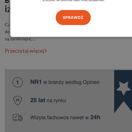
izolację?
SPRAWDŹ
Czy zdarzyło Ci się kiedyś poczuć, że od drzwi zewnętrznych
delikatnie ciągnie chłodem? Albo zauważyć, że mimo tego, że dr
są zamknięte, …
Przeczytaj więcej