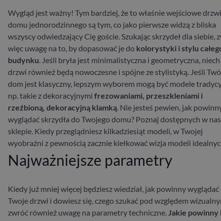
Wygląd jest ważny! Tym bardziej, że to właśnie wejściowe drzw
domu jednorodzinnego są tym, co jako pierwsze widzą z bliska
wszyscy odwiedzający Cię goście. Szukając skrzydeł dla siebie, 
więc uwagę na to, by dopasować je do
kolorystyki i stylu całeg
budynku
. Jeśli bryła jest minimalistyczna i geometryczna, niech
drzwi również będą nowoczesne i spójne ze stylistyką. Jeśli Twó
dom jest klasyczny, lepszym wyborem mogą być modele tradycy
np. takie z dekoracyjnymi
frezowaniami, przeszkleniami i
rzeźbioną, dekoracyjną klamką
. Nie jesteś pewien, jak powinn
wyglądać skrzydła do Twojego domu?
Poznaj
dostępnych w na
sklepie. Kiedy przeglądniesz kilkadziesiąt modeli, w Twojej
wyobraźni z pewnością zacznie kiełkować wizja modeli idealnyc
Najważniejsze parametry
Kiedy już mniej więcej będziesz wiedział, jak powinny wyglądać
Twoje drzwi i dowiesz się, czego szukać pod względem wizualny
zwróć również uwagę na parametry techniczne.
Jakie powinny