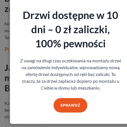
zewnętrzne do nich dobrać?
Drzwi dostępne w 10
Nie w każdym przypadku, aranżując domową przestrzeń, będzi
dni – 0 zł zaliczki,
mogli wybierać każdy element zgodnie z własnymi preferencjam
Tak jest, choci…
100% pewności
Przeczytaj więcej
Z uwagi na długi czas oczekiwania na montażu drzwi
Jakie drzwi wejściowe do
na zamówienie indywidualne, wprowadzamy nową
ofertę drzwi dostępnych od ręki bez zaliczki. To
mieszkania wybrać?
znaczy, że za drzwi zapłacisz dopiero po montażu u
Bezpieczeństwo i izolacja
Ciebie w domu lub mieszkaniu.
Każdy z nas chce czuć się we własnym mieszkaniu spokojnie i
SPRAWDŹ
bezpiecznie. Drzwi wejściowe odgrywają w tym ogromną rolę –
chronią przed hałase…