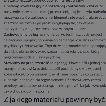
Dlaczego jeszcze dobór odpowiednich
jest ważny?
Unikamy wówczas gry niepożądanej kontrastów.
Zbyt duże
nasycenie barw na tak małej przestrzeni, jaką jest bryła budynk
może wprawić w zakłopotanie. Elementy nie współgrają ze sobą
znacząco się różnią i po prostu wyglądają źle, nawet jeśli
skorzystamy z najdroższych drzwi w innym kolorze.
Zachowujemy pełną harmonię barw.
Jeśli nasz budynek jest
całościowo „spójny”, poprawia on percepcję wizualną i komfort
psychiczny użytkownika. Zbyt duże nagromadzenie niepasując
do siebie elementów wprowadza niepotrzebny chaos, który
negatywnie oddziałuje na psychikę.
Stawiamy na przejrzystość i elegancję.
Nawet jeśli z jednej st
mamy
białe drzwi
(a to dobrze, jeśli posiadamy okna w jasnej
kolorystyce), to po wewnętrznej stronie możemy skorzystać z
zupełnie innego obicia tegoż elementu. Zachowujemy zatem
przejrzystość, zarówno patrząc na nie z podwórka, jak i wychod
czy wchodząc do mieszkania.
Z jakiego materiału powinny być