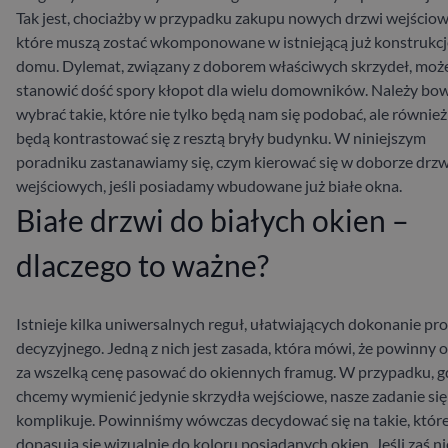
Tak jest, chociażby w przypadku zakupu nowych drzwi wejściow
które muszą zostać wkomponowane w istniejącą już konstrukcj
domu. Dylemat, związany z doborem właściwych skrzydeł, moż
stanowić dość spory kłopot dla wielu domowników. Należy bo
wybrać takie, które nie tylko będą nam się podobać, ale również
będą kontrastować się z resztą bryły budynku. W niniejszym
poradniku zastanawiamy się, czym kierować się w doborze drzw
wejściowych, jeśli posiadamy wbudowane już białe okna.
Białe drzwi do białych okien –
dlaczego to ważne?
Istnieje kilka uniwersalnych reguł, ułatwiających dokonanie pr
decyzyjnego. Jedną z nich jest zasada, która mówi, że powinny 
za wszelką cenę pasować do okiennych framug. W przypadku, g
chcemy wymienić jedynie skrzydła wejściowe, nasze zadanie się
komplikuje. Powinniśmy wówczas decydować się na takie, któr
dopasują się wizualnie do koloru posiadanych okien. Jeśli zaś ni