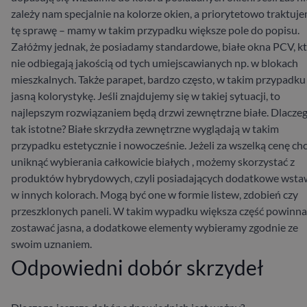
zależy nam specjalnie na kolorze okien, a priorytetowo traktuj
tę sprawę – mamy w takim przypadku większe pole do popisu.
Załóżmy jednak, że posiadamy standardowe, białe okna PCV, k
nie odbiegają jakością od tych umiejscawianych np. w blokach
mieszkalnych. Także parapet, bardzo często, w takim przypadk
jasną kolorystykę. Jeśli znajdujemy się w takiej sytuacji, to
najlepszym rozwiązaniem będą drzwi zewnętrzne białe. Dlaczeg
tak istotne? Białe skrzydła zewnętrzne wyglądają w takim
przypadku estetycznie i nowocześnie. Jeżeli za wszelką cenę c
uniknąć wybierania całkowicie białych
, możemy skorzystać z
produktów hybrydowych, czyli posiadających dodatkowe wsta
w innych kolorach. Mogą być one w formie listew, zdobień czy
przeszklonych paneli. W takim wypadku większa część powinna
zostawać jasna, a dodatkowe elementy wybieramy zgodnie ze
swoim uznaniem.
Odpowiedni dobór skrzydeł