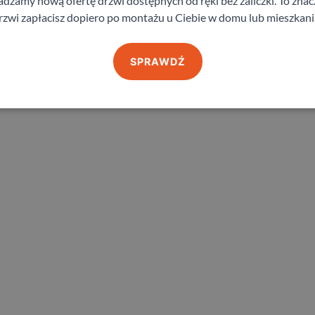
zamy nową ofertę drzwi dostępnych od ręki bez zaliczki. To znacz
rzwi zapłacisz dopiero po montażu u Ciebie w domu lub mieszkani
SPRAWDŹ