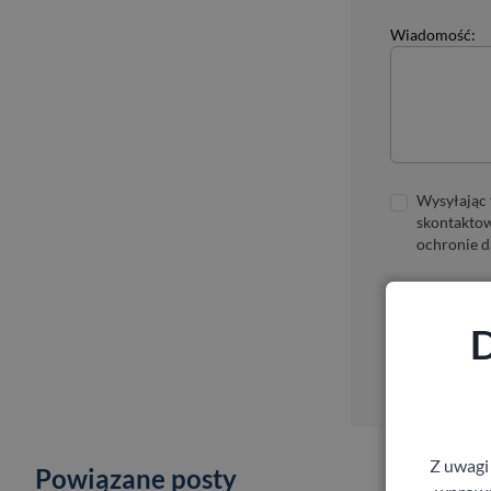
Wiadomość:
Wysyłając 
skontaktow
ochronie d
D
Z uwagi
Powiązane posty