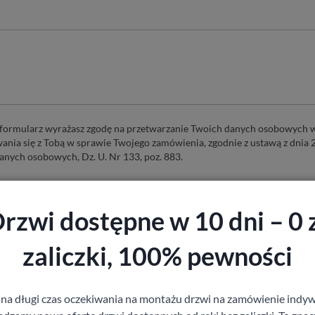
formularz wyrażasz zgodę na przetwarzanie Twoich danych osobowych w
ania się z Tobą w sprawie Twojego zamówienia, zgodnie z ustawą z dnia 
anych osobowych, Dz. U. Nr 133, poz. 883.
rzwi dostępne w 10 dni – 0 
Aplikuj
zaliczki, 100% pewności
 na długi czas oczekiwania na montażu drzwi na zamówienie indyw