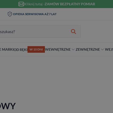
Kliknij tutaj -
ZAMÓW BEZPŁATNY POMIAR
WIZYTA I POMIAR W DOMU 0
OPIEKA SERWISOWA AŻ 7 LAT
ZŁ
zukiwania:
E MARKI
WEWNĘTRZNE
ZEWNĘTRZNE
WEJ
OD RĘKI
W 10 DNI
nie
teriał
Materiał
Rodzaj
Rodzaj
Antywłamaniowe
ybrydowe
Szklane
Dwuskrzydłowe
Dwuskrzydłowe
RC2
snym stylu
alowe
Ościeżnicą
Niestandardowe wymiary
70 cm
RC3
ewniane
80 cm
RC4
90 cm
Na wymiar
OWY