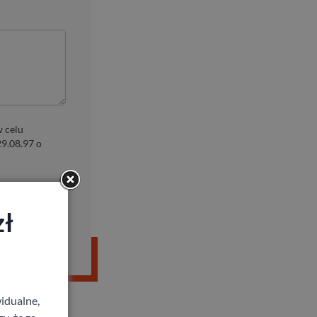
 celu
29.08.97 o
zł
idualne,