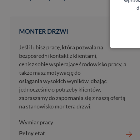
wprowad
d
MONTER DRZWI
Jeśli lubisz pracę, która pozwala na
bezpośredni kontakt z klientami,
cenisz sobie wspierające środowisko pracy, a
także masz motywację do
osiągania wysokich wyników, dbając
jednocześnie o potrzeby klientów,
zapraszamy do zapoznania się z naszą ofertą
na stanowisko montera drzwi.
Wymiar pracy
Pełny etat