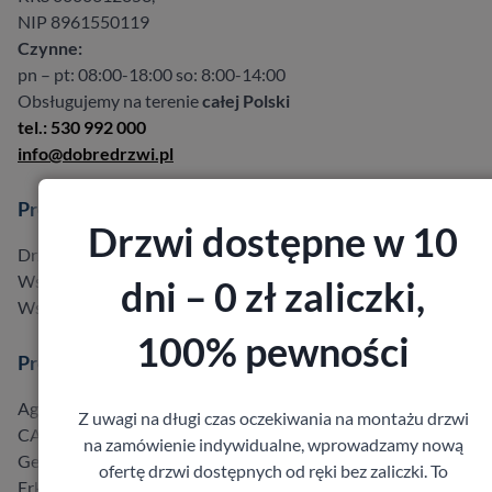
NIP 8961550119
Czynne:
pn – pt: 08:00-18:00 so: 8:00-14:00
Obsługujemy na terenie
całej Polski
tel.: 530 992 000
info@dobredrzwi.pl
Produkty
Drzwi dostępne w 10
Drzwi w promocji do -40%
Wszystkie produkty
dni – 0 zł zaliczki,
Wszyscy producenci
100% pewności
Producenci
Agmar
Z uwagi na długi czas oczekiwania na montażu drzwi
CAL
na zamówienie indywidualne, wprowadzamy nową
Gerda
ofertę drzwi dostępnych od ręki bez zaliczki. To
Erkado