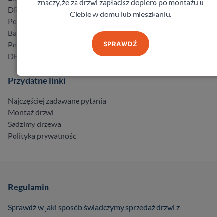
znaczy, że za drzwi zapłacisz dopiero po montażu u
DRE
Ciebie w domu lub mieszkaniu.
Porta
Barański
Pol-Skone
SPRAWDŹ
DELTA
Przydatne linki
Najczęściej zadawane pytania
Montaż drzwi
Sadzimy drzewa
Polityka prywatności
Regulamin
Sprawdź w jaki sposób świadczymy sprzedaż drzwi z