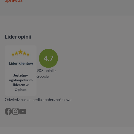
Lider opinii
4.7
908 opinii z
Jesteśmy
Google
ogólnopolskim
liderem w
Opineo
Odwiedź nasze media społecznościowe