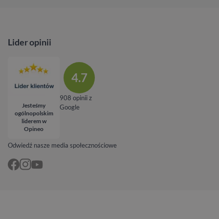
Lider opinii
4.7
908 opinii z
Jesteśmy
Google
ogólnopolskim
liderem w
Opineo
Odwiedź nasze media społecznościowe