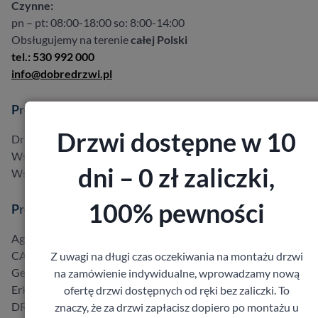
Czynne:
pn – pt: 08:00-18:00 so: 8:00-14:00
Obsługujemy na terenie
całej Polski
tel.: 530 992 000
info@dobredrzwi.pl
Produkty
Drzwi dostępne w 10
Drzwi w promocji do -40%
Wszystkie produkty
dni – 0 zł zaliczki,
Wszyscy producenci
100% pewności
Producenci
Agmar
CAL
Z uwagi na długi czas oczekiwania na montażu drzwi
Gerda
na zamówienie indywidualne, wprowadzamy nową
Erkado
ofertę drzwi dostępnych od ręki bez zaliczki. To
DRE
znaczy, że za drzwi zapłacisz dopiero po montażu u