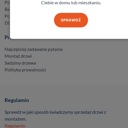
Porta
Ciebie w domu lub mieszkaniu.
Barański
Pol-Skone
SPRAWDŹ
DELTA
Przydatne linki
Najczęściej zadawane pytania
Montaż drzwi
Sadzimy drzewa
Polityka prywatności
Regulamin
Sprawdź w jaki sposób świadczymy sprzedaż drzwi z
montażem.
Regulamin