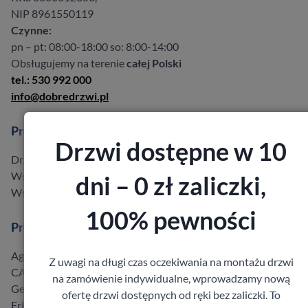
NIP 8961550119
Czynne:
pn – pt: 08:00-18:00 so: 8:00-14:00
Obsługujemy na terenie
całej Polski
tel.: 530 992 000
info@dobredrzwi.pl
Produkty
Drzwi dostępne w 10
Drzwi w promocji do -40%
Wszystkie produkty
dni – 0 zł zaliczki,
Wszyscy producenci
100% pewności
Producenci
Agmar
Z uwagi na długi czas oczekiwania na montażu drzwi
CAL
na zamówienie indywidualne, wprowadzamy nową
Gerda
ofertę drzwi dostępnych od ręki bez zaliczki. To
Erkado