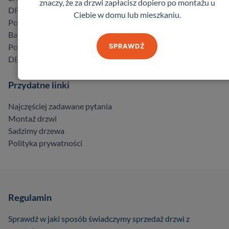
znaczy, że za drzwi zapłacisz dopiero po montażu u
DRE
Ciebie w domu lub mieszkaniu.
Porta
Barański
Pol-Skone
SPRAWDŹ
DELTA
Przydatne linki
Najczęściej zadawane pytania
Montaż drzwi
Sadzimy drzewa
Polityka prywatności
Regulamin
Sprawdź w jaki sposób świadczymy sprzedaż drzwi z