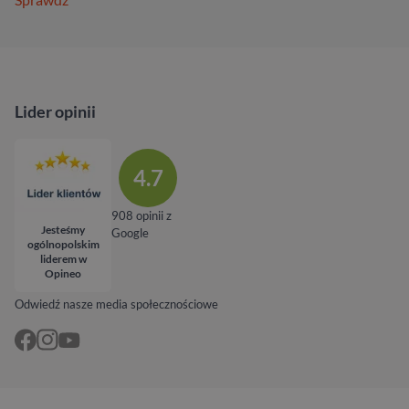
Lider opinii
4.7
908 opinii z
Jesteśmy
Google
ogólnopolskim
liderem w
Opineo
Odwiedź nasze media społecznościowe