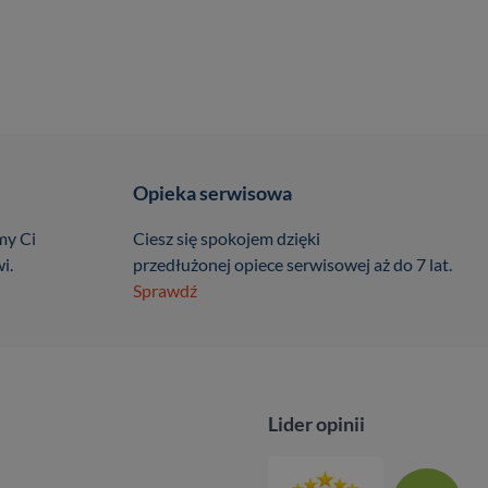
Opieka serwisowa
my Ci
Ciesz się spokojem dzięki
i.
przedłużonej opiece serwisowej aż do 7 lat.
Sprawdź
Lider opinii