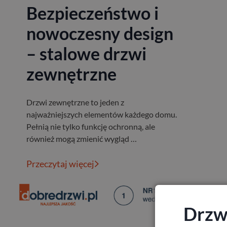
Bezpieczeństwo i
nowoczesny design
– stalowe drzwi
zewnętrzne
Drzwi zewnętrzne to jeden z
najważniejszych elementów każdego domu.
Pełnią nie tylko funkcję ochronną, ale
również mogą zmienić wygląd …
Przeczytaj więcej
Drzwi