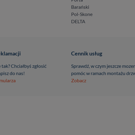
Barański
Pol-Skone
DELTA
eklamacji
Cennik usług
 tak? Chciałbyś zgłosić
Sprawdź, w czym jeszcze moze
pisz do nas!
pomóc w ramach montażu drzw
rmularza
Zobacz