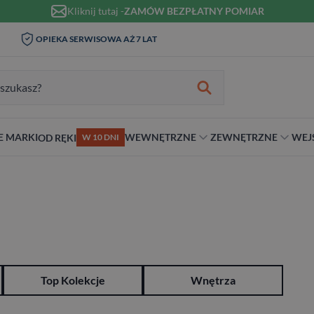
Kliknij tutaj -
ZAMÓW BEZPŁATNY POMIAR
WIZYTA I POMIAR W DOMU 0
OPIEKA SERWISOWA AŻ 7 LAT
ZŁ
zukiwania:
E MARKI
WEWNĘTRZNE
ZEWNĘTRZNE
WEJ
OD RĘKI
W 10 DNI
nie
teriał
Materiał
Rodzaj
Rodzaj
Antywłamaniowe
ybrydowe
Szklane
Dwuskrzydłowe
Dwuskrzydłowe
RC2
snym stylu
alowe
Ościeżnicą
Niestandardowe wymiary
70 cm
RC3
ewniane
80 cm
RC4
90 cm
Na wymiar
Top Kolekcje
Wnętrza