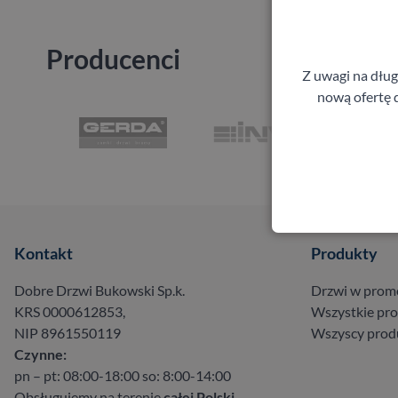
Producenci
Z uwagi na dłu
nową ofertę d
Kontakt
Produkty
Dobre Drzwi Bukowski Sp.k.
Drzwi w prom
KRS 0000612853,
Wszystkie pr
NIP 8961550119
Wszyscy prod
Czynne:
pn – pt: 08:00-18:00 so: 8:00-14:00
Obsługujemy na terenie
całej Polski