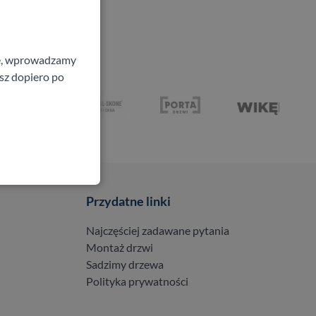
ne, wprowadzamy
isz dopiero po
Przydatne linki
Najczęściej zadawane pytania
Montaż drzwi
Sadzimy drzewa
Polityka prywatności