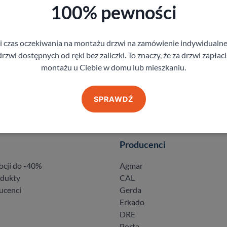
100% pewności
gi czas oczekiwania na montażu drzwi na zamówienie indywidual
rzwi dostępnych od ręki bez zaliczki. To znaczy, że za drzwi zapłac
montażu u Ciebie w domu lub mieszkaniu.
SPRAWDŹ
Producenci
ocji do -40%
Agmar
odukty
CAL
ucenci
Gerda
Erkado
DRE
Porta