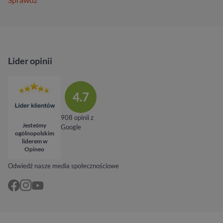
Lider opinii
4.7
908 opinii z
Jesteśmy
Google
ogólnopolskim
liderem w
Opineo
Odwiedź nasze media społecznościowe