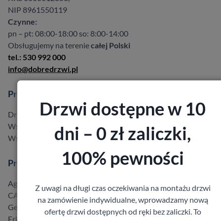
NIP 8961550119
Czynne:
pn – pt: 08:00-18:00 so: 8:00-14:00
Obsługujemy na terenie
całej Polski
tel.: 530 992 000
info@dobredrzwi.pl
Produkty
Drzwi dostępne w 10
Drzwi w promocji do -40%
Wszystkie produkty
dni – 0 zł zaliczki,
Wszyscy producenci
100% pewności
Producenci
Agmar
Z uwagi na długi czas oczekiwania na montażu drzwi
CAL
na zamówienie indywidualne, wprowadzamy nową
Gerda
ofertę drzwi dostępnych od ręki bez zaliczki. To
Erkado