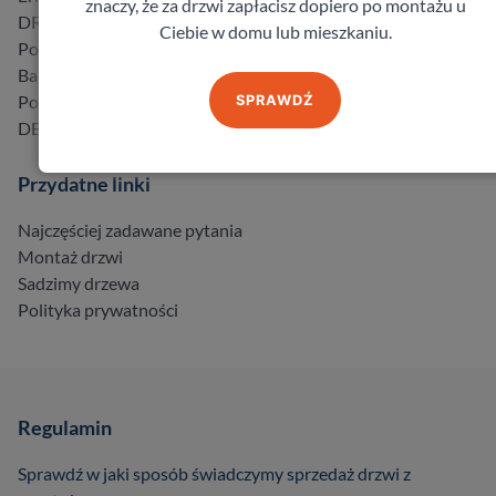
znaczy, że za drzwi zapłacisz dopiero po montażu u
DRE
Ciebie w domu lub mieszkaniu.
Porta
Barański
Pol-Skone
SPRAWDŹ
DELTA
Przydatne linki
Najczęściej zadawane pytania
Montaż drzwi
Sadzimy drzewa
Polityka prywatności
Regulamin
Sprawdź w jaki sposób świadczymy sprzedaż drzwi z