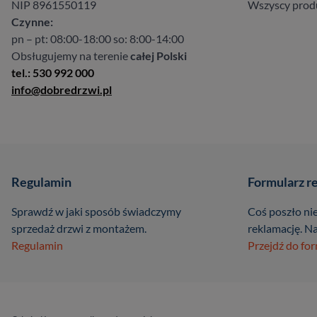
NIP 8961550119
Wszyscy prod
Czynne:
pn – pt: 08:00-18:00 so: 8:00-14:00
Obsługujemy na terenie
całej Polski
tel.: 530 992 000
info@dobredrzwi.pl
Regulamin
Formularz r
Sprawdź w jaki sposób świadczymy
Coś poszło nie
sprzedaż drzwi z montażem.
reklamację. Na
Regulamin
Przejdź do fo