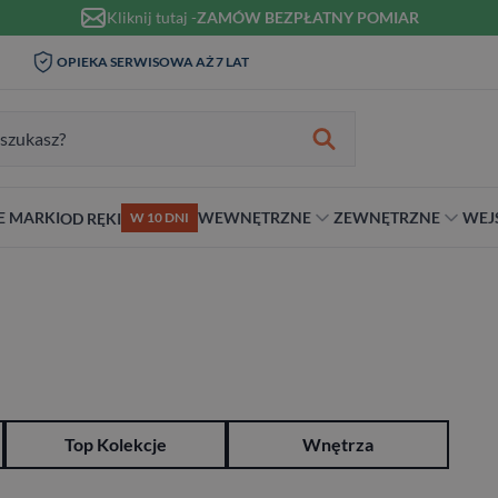
Kliknij tutaj -
ZAMÓW BEZPŁATNY POMIAR
WIZYTA I POMIAR W DOMU 0
OPIEKA SERWISOWA AŻ 7 LAT
ZŁ
zukiwania:
E MARKI
WEWNĘTRZNE
ZEWNĘTRZNE
WEJ
OD RĘKI
W 10 DNI
nie
teriał
Materiał
Rodzaj
Rodzaj
Antywłamaniowe
ybrydowe
Szklane
Dwuskrzydłowe
Dwuskrzydłowe
RC2
snym stylu
alowe
Ościeżnicą
Niestandardowe wymiary
70 cm
RC3
ewniane
80 cm
RC4
90 cm
Na wymiar
Top Kolekcje
Wnętrza