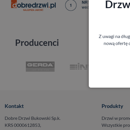
Drzwi
Z uwagi na dłu
Producenci
nową ofertę d
Kontakt
Produkty
Dobre Drzwi Bukowski Sp.k.
Drzwi w prom
KRS 0000612853,
Wszystkie pr