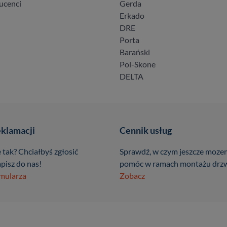
ucenci
Gerda
Erkado
DRE
Porta
Barański
Pol-Skone
DELTA
eklamacji
Cennik usług
 tak? Chciałbyś zgłosić
Sprawdź, w czym jeszcze moze
pisz do nas!
pomóc w ramach montażu drzw
rmularza
Zobacz