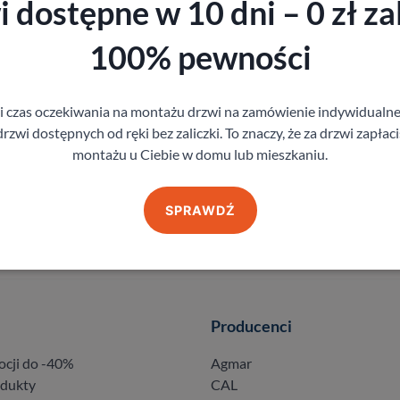
 dostępne w 10 dni – 0 zł zal
100% pewności
gi czas oczekiwania na montażu drzwi na zamówienie indywidual
rzwi dostępnych od ręki bez zaliczki. To znaczy, że za drzwi zapłac
montażu u Ciebie w domu lub mieszkaniu.
SPRAWDŹ
Producenci
ocji do -40%
Agmar
odukty
CAL