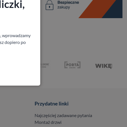
iczki,
ne, wprowadzamy
isz dopiero po
Przydatne linki
Najczęściej zadawane pytania
Montaż drzwi