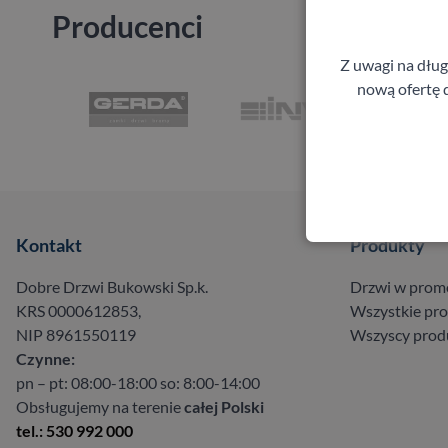
Producenci
Z uwagi na dłu
nową ofertę d
Kontakt
Produkty
Dobre Drzwi Bukowski Sp.k.
Drzwi w prom
KRS 0000612853,
Wszystkie pr
NIP 8961550119
Wszyscy prod
Czynne:
pn – pt: 08:00-18:00 so: 8:00-14:00
Obsługujemy na terenie
całej Polski
tel.: 530 992 000