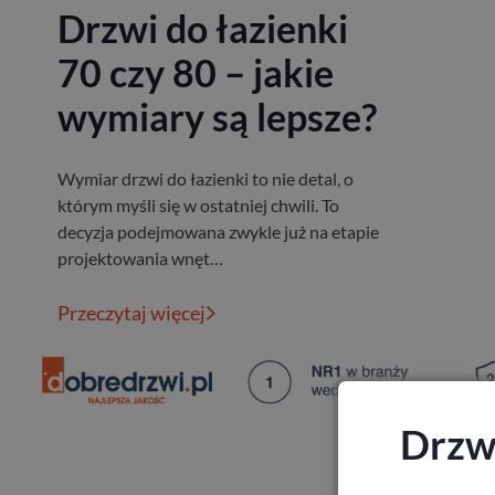
Drzwi do łazienki
70 czy 80 – jakie
wymiary są lepsze?
Wymiar drzwi do łazienki to nie detal, o
którym myśli się w ostatniej chwili. To
decyzja podejmowana zwykle już na etapie
projektowania wnęt…
Przeczytaj więcej
Drzwi