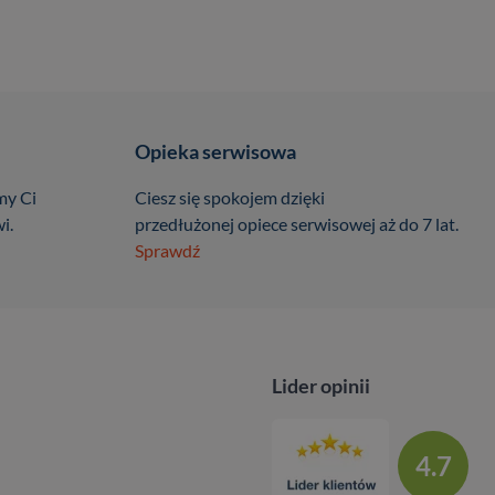
Opieka serwisowa
my Ci
Ciesz się spokojem dzięki
i.
przedłużonej opiece serwisowej aż do 7 lat.
Sprawdź
Lider opinii
4.7