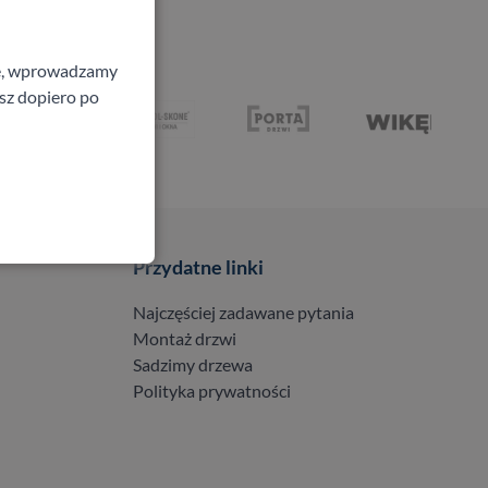
ne, wprowadzamy
isz dopiero po
Przydatne linki
Najczęściej zadawane pytania
Montaż drzwi
Sadzimy drzewa
Polityka prywatności