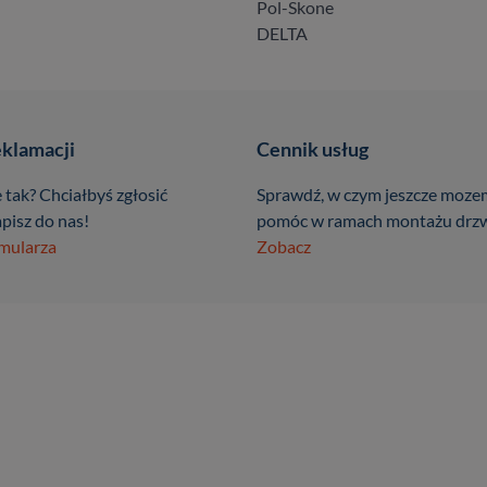
Pol-Skone
DELTA
eklamacji
Cennik usług
 tak? Chciałbyś zgłosić
Sprawdź, w czym jeszcze moze
pisz do nas!
pomóc w ramach montażu drzw
rmularza
Zobacz