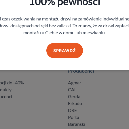
100% pewności
gi czas oczekiwania na montażu drzwi na zamówienie indywidual
rzwi dostępnych od ręki bez zaliczki. To znaczy, że za drzwi zapłac
montażu u Ciebie w domu lub mieszkaniu.
SPRAWDŹ
Producenci
ocji do -40%
Agmar
odukty
CAL
ucenci
Gerda
Erkado
DRE
Porta
Barański