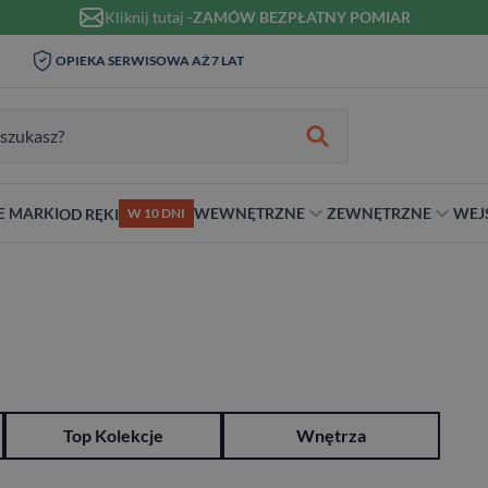
Kliknij tutaj -
ZAMÓW BEZPŁATNY POMIAR
WIZYTA I POMIAR W DOMU 0
OPIEKA SERWISOWA AŻ 7 LAT
ZŁ
zukiwania:
E MARKI
WEWNĘTRZNE
ZEWNĘTRZNE
WEJ
OD RĘKI
W 10 DNI
nie
teriał
Materiał
Rodzaj
Rodzaj
Antywłamaniowe
ybrydowe
Szklane
Dwuskrzydłowe
Dwuskrzydłowe
RC2
snym stylu
alowe
Ościeżnicą
Niestandardowe wymiary
70 cm
RC3
ewniane
80 cm
RC4
90 cm
Na wymiar
Top Kolekcje
Wnętrza