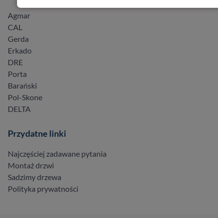
Agmar
CAL
Gerda
Erkado
DRE
Porta
Barański
Pol-Skone
DELTA
Przydatne linki
Najczęściej zadawane pytania
Montaż drzwi
Sadzimy drzewa
Polityka prywatności