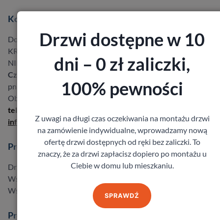
Kontakt
Drzwi dostępne w 10
Dobre Drzwi Bukowski Sp.k.
KRS 0000612853,
dni – 0 zł zaliczki,
NIP 8961550119
Czynne:
100% pewności
pn – pt: 08:00-18:00 so: 8:00-14:00
Obsługujemy na terenie
całej Polski
tel.: 530 992 000
Z uwagi na długi czas oczekiwania na montażu drzwi
info@dobredrzwi.pl
na zamówienie indywidualne, wprowadzamy nową
ofertę drzwi dostępnych od ręki bez zaliczki. To
Produkty
znaczy, że za drzwi zapłacisz dopiero po montażu u
Ciebie w domu lub mieszkaniu.
Drzwi w promocji do -40%
Wszystkie produkty
Wszyscy producenci
SPRAWDŹ
Producenci