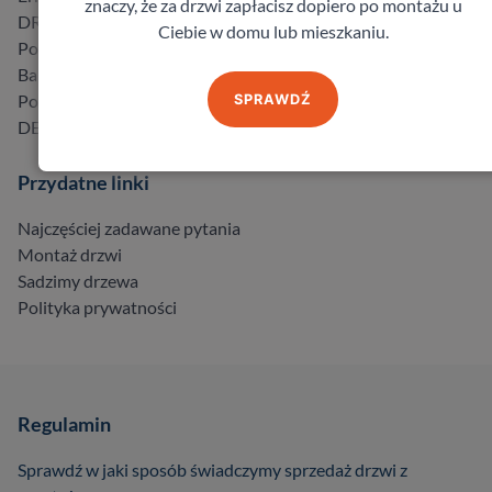
znaczy, że za drzwi zapłacisz dopiero po montażu u
DRE
Ciebie w domu lub mieszkaniu.
Porta
Barański
Pol-Skone
SPRAWDŹ
DELTA
Przydatne linki
Najczęściej zadawane pytania
Montaż drzwi
Sadzimy drzewa
Polityka prywatności
Regulamin
Sprawdź w jaki sposób świadczymy sprzedaż drzwi z