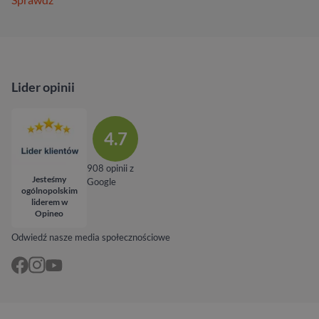
Lider opinii
4.7
908 opinii z
Jesteśmy
Google
ogólnopolskim
liderem w
Opineo
Odwiedź nasze media społecznościowe