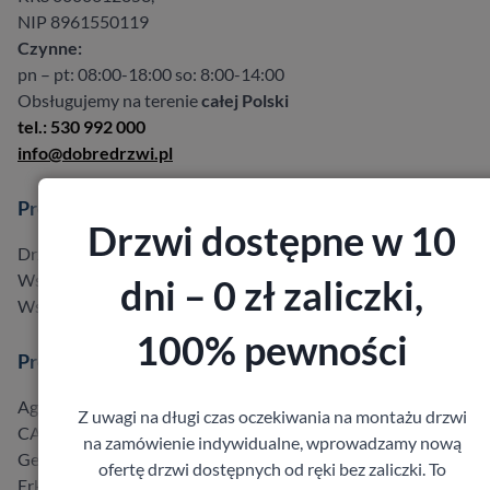
NIP 8961550119
Czynne:
pn – pt: 08:00-18:00 so: 8:00-14:00
Obsługujemy na terenie
całej Polski
tel.: 530 992 000
info@dobredrzwi.pl
Produkty
Drzwi dostępne w 10
Drzwi w promocji do -40%
Wszystkie produkty
dni – 0 zł zaliczki,
Wszyscy producenci
100% pewności
Producenci
Agmar
Z uwagi na długi czas oczekiwania na montażu drzwi
CAL
na zamówienie indywidualne, wprowadzamy nową
Gerda
ofertę drzwi dostępnych od ręki bez zaliczki. To
Erkado