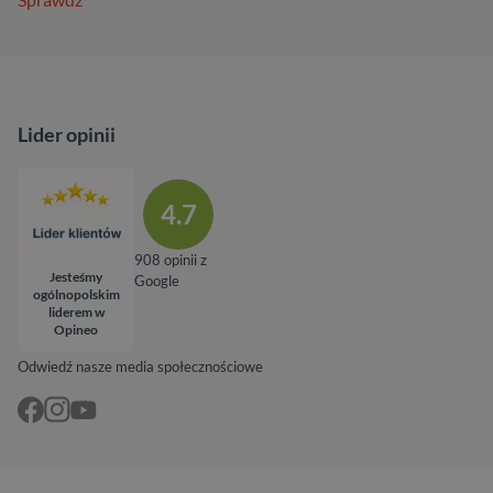
Lider opinii
4.7
908 opinii z
Jesteśmy
Google
ogólnopolskim
liderem w
Opineo
Odwiedź nasze media społecznościowe