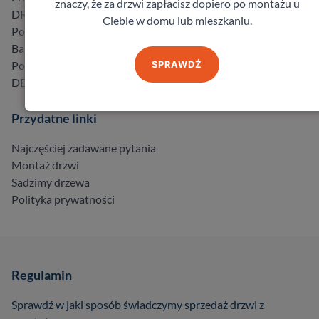
znaczy, że za drzwi zapłacisz dopiero po montażu u
DRE
Ciebie w domu lub mieszkaniu.
Porta
Barański
Pol-Skone
SPRAWDŹ
DELTA
Przydatne linki
Najczęściej zadawane pytania
Montaż drzwi
Sadzimy drzewa
Polityka prywatności
Regulamin
Sprawdź w jaki sposób świadczymy sprzedaż drzwi z