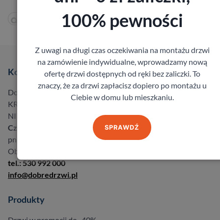
100% pewności
Z uwagi na długi czas oczekiwania na montażu drzwi
na zamówienie indywidualne, wprowadzamy nową
Kontakt
ofertę drzwi dostępnych od ręki bez zaliczki. To
znaczy, że za drzwi zapłacisz dopiero po montażu u
Dobre Drzwi Bukowski Sp.k.
Ciebie w domu lub mieszkaniu.
KRS 0000612853,
NIP 8961550119
Czynne:
SPRAWDŹ
pn – pt: 08:00-18:00 so: 8:00-14:00
Obsługujemy na terenie
całej Polski
tel.: 530 992 000
info@dobredrzwi.pl
Produkty
Drzwi w promocji do -40%