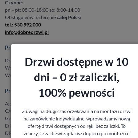
Czynne:
pn – pt: 08:00-18:00 so: 8:00-14:00
Obsługujemy na terenie
całej Polski
tel.: 530 992 000
info@dobredrzwi.pl
Produkty
Drzwi dostępne w 10
Drzwi w promocji do -40%
Wszystkie produkty
dni – 0 zł zaliczki,
Wszyscy producenci
100% pewności
Producenci
Agmar
CAL
Z uwagi na długi czas oczekiwania na montażu drzwi
Gerda
na zamówienie indywidualne, wprowadzamy nową
Erkado
ofertę drzwi dostępnych od ręki bez zaliczki. To
DRE
znaczy, że za drzwi zapłacisz dopiero po montażu u