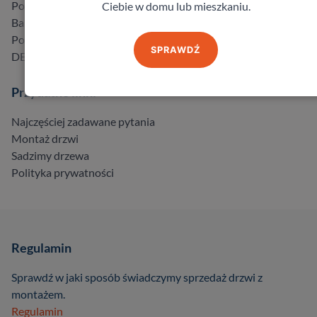
Porta
Ciebie w domu lub mieszkaniu.
Barański
Pol-Skone
SPRAWDŹ
DELTA
Przydatne linki
Najczęściej zadawane pytania
Montaż drzwi
Sadzimy drzewa
Polityka prywatności
Regulamin
Sprawdź w jaki sposób świadczymy sprzedaż drzwi z
montażem.
Regulamin