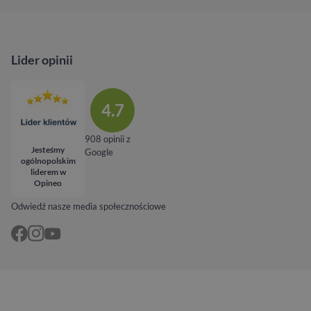
Lider opinii
4.7
908 opinii z
Jesteśmy
Google
ogólnopolskim
liderem w
Opineo
Odwiedź nasze media społecznościowe