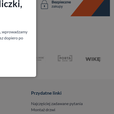
iczki,
ne, wprowadzamy
isz dopiero po
Przydatne linki
Najczęściej zadawane pytania
Montaż drzwi