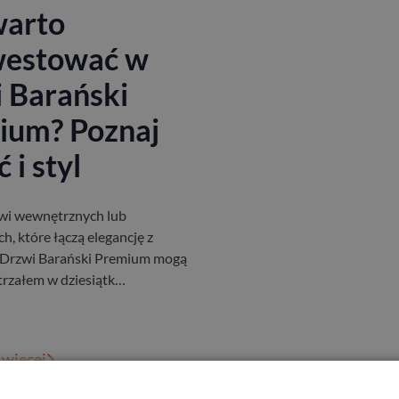
warto
westować w
 Barański
ium? Poznaj
 i styl
zwi wewnętrznych lub
h, które łączą elegancję z
? Drzwi Barański Premium mogą
strzałem w dziesiątk…
 więcej