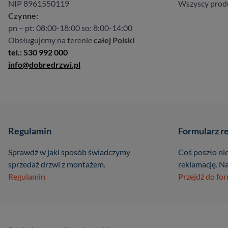
NIP 8961550119
Wszyscy prod
Czynne:
pn – pt: 08:00-18:00 so: 8:00-14:00
Obsługujemy na terenie
całej Polski
tel.: 530 992 000
info@dobredrzwi.pl
Regulamin
Formularz r
Sprawdź w jaki sposób świadczymy
Coś poszło nie
sprzedaż drzwi z montażem.
reklamację. Na
Regulamin
Przejdź do fo