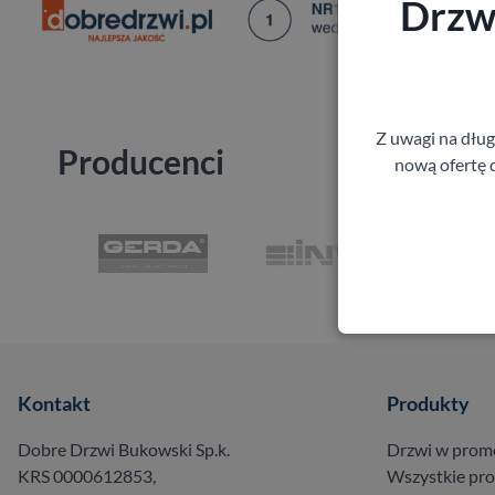
Drzwi
Z uwagi na dłu
Producenci
nową ofertę d
Kontakt
Produkty
Dobre Drzwi Bukowski Sp.k.
Drzwi w prom
KRS 0000612853,
Wszystkie pr