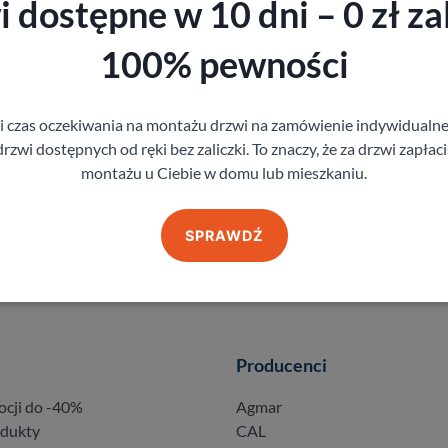
 dostępne w 10 dni – 0 zł zal
100% pewności
gi czas oczekiwania na montażu drzwi na zamówienie indywidual
rzwi dostępnych od ręki bez zaliczki. To znaczy, że za drzwi zapłac
montażu u Ciebie w domu lub mieszkaniu.
SPRAWDŹ
Producenci
ocji do -40%
Agmar
odukty
CAL