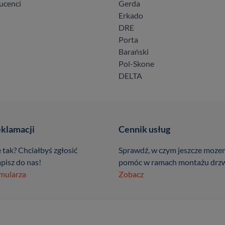
ucenci
Gerda
Erkado
DRE
Porta
Barański
Pol-Skone
DELTA
eklamacji
Cennik usług
 tak? Chciałbyś zgłosić
Sprawdź, w czym jeszcze moze
pisz do nas!
pomóc w ramach montażu drzw
rmularza
Zobacz