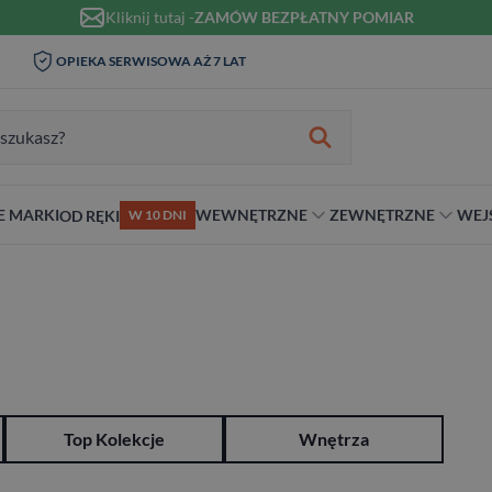
Kliknij tutaj -
ZAMÓW BEZPŁATNY POMIAR
WIZYTA I POMIAR W DOMU 0
OPIEKA SERWISOWA AŻ 7 LAT
ZŁ
zukiwania:
E MARKI
WEWNĘTRZNE
ZEWNĘTRZNE
WEJ
OD RĘKI
W 10 DNI
nie
teriał
Materiał
Rodzaj
Rodzaj
Antywłamaniowe
ybrydowe
Szklane
Dwuskrzydłowe
Dwuskrzydłowe
RC2
snym stylu
alowe
Ościeżnicą
Niestandardowe wymiary
70 cm
RC3
ewniane
80 cm
RC4
90 cm
Na wymiar
Top Kolekcje
Wnętrza