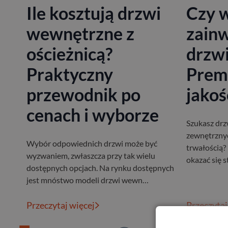
Ile kosztują drzwi
Czy 
wewnętrzne z
zain
ościeżnicą?
drzwi
Praktyczny
Prem
przewodnik po
jakość
cenach i wyborze
Szukasz dr
zewnętrznyc
Wybór odpowiednich drzwi może być
trwałością
wyzwaniem, zwłaszcza przy tak wielu
okazać się 
dostępnych opcjach. Na rynku dostępnych
jest mnóstwo modeli drzwi wewn…
Przeczytaj więcej
Przeczytaj