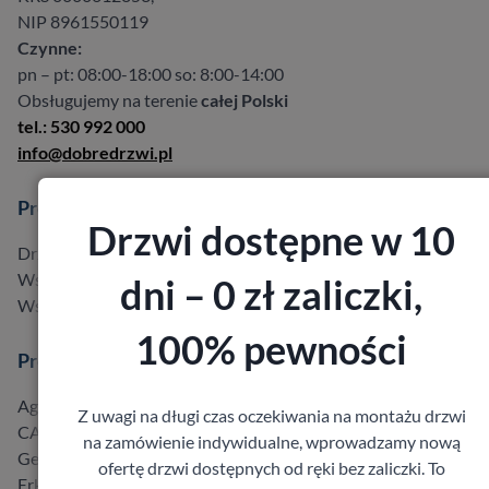
NIP 8961550119
Czynne:
pn – pt: 08:00-18:00 so: 8:00-14:00
Obsługujemy na terenie
całej Polski
tel.: 530 992 000
info@dobredrzwi.pl
Produkty
Drzwi dostępne w 10
Drzwi w promocji do -40%
Wszystkie produkty
dni – 0 zł zaliczki,
Wszyscy producenci
100% pewności
Producenci
Agmar
Z uwagi na długi czas oczekiwania na montażu drzwi
CAL
na zamówienie indywidualne, wprowadzamy nową
Gerda
ofertę drzwi dostępnych od ręki bez zaliczki. To
Erkado