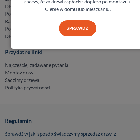
znaczy, że za drzwi zapłacisz dopiero po montażu u
DRE
Ciebie w domu lub mieszkaniu.
Porta
Barański
Pol-Skone
SPRAWDŹ
DELTA
Przydatne linki
Najczęściej zadawane pytania
Montaż drzwi
Sadzimy drzewa
Polityka prywatności
Regulamin
Sprawdź w jaki sposób świadczymy sprzedaż drzwi z