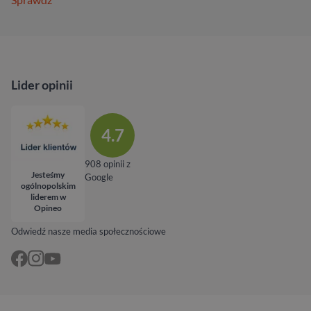
Lider opinii
4.7
908 opinii z
Jesteśmy
Google
ogólnopolskim
liderem w
Opineo
Odwiedź nasze media społecznościowe