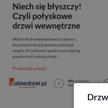
Niech się błyszczy!
Czyli połyskowe
drzwi wewnętrzne
Wybór drzwi wewnętrznych to jedna z
kluczowych decyzji podczas aranżacji
wnętrz. W ostatnich latach coraz większą
popularność zyskują drzwi …
Przeczytaj więcej
Drzwi