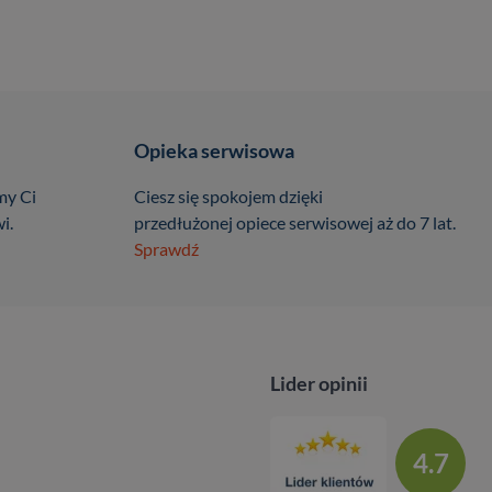
Opieka serwisowa
my Ci
Ciesz się spokojem dzięki
i.
przedłużonej opiece serwisowej aż do 7 lat.
Sprawdź
Lider opinii
4.7