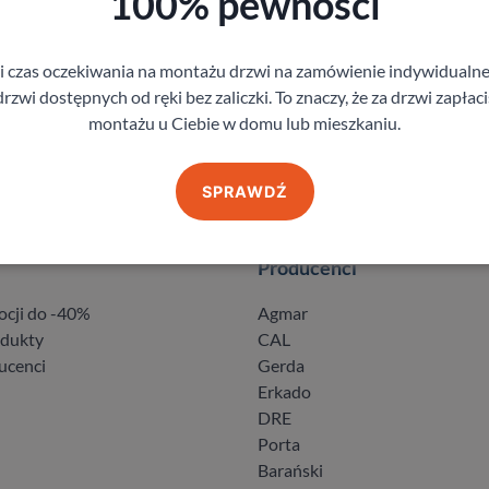
100% pewności
gi czas oczekiwania na montażu drzwi na zamówienie indywidual
rzwi dostępnych od ręki bez zaliczki. To znaczy, że za drzwi zapłac
montażu u Ciebie w domu lub mieszkaniu.
SPRAWDŹ
Producenci
ocji do -40%
Agmar
odukty
CAL
ucenci
Gerda
Erkado
DRE
Porta
Barański