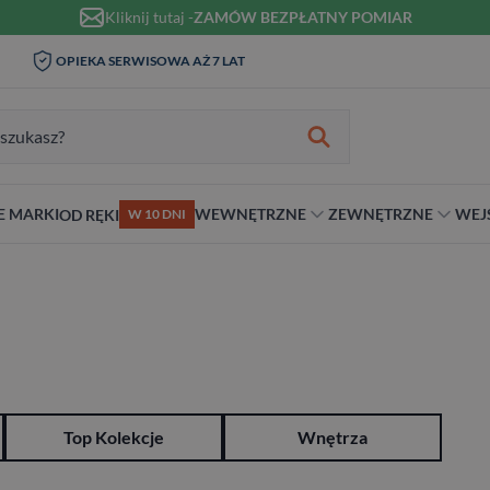
Kliknij tutaj -
ZAMÓW BEZPŁATNY POMIAR
WIZYTA I POMIAR W DOMU 0
OPIEKA SERWISOWA AŻ 7 LAT
ZŁ
zukiwania:
E MARKI
WEWNĘTRZNE
ZEWNĘTRZNE
WEJ
OD RĘKI
W 10 DNI
nie
teriał
Materiał
Rodzaj
Rodzaj
Antywłamaniowe
ybrydowe
Szklane
Dwuskrzydłowe
Dwuskrzydłowe
RC2
snym stylu
alowe
Ościeżnicą
Niestandardowe wymiary
70 cm
RC3
ewniane
80 cm
RC4
90 cm
Na wymiar
Top Kolekcje
Wnętrza