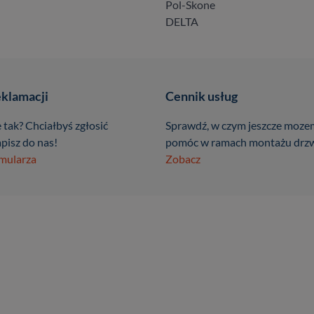
Pol-Skone
DELTA
eklamacji
Cennik usług
 tak? Chciałbyś zgłosić
Sprawdź, w czym jeszcze moze
pisz do nas!
pomóc w ramach montażu drzw
rmularza
Zobacz