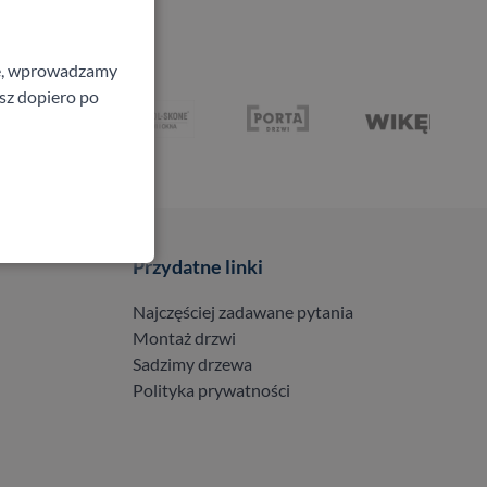
ne, wprowadzamy
isz dopiero po
Przydatne linki
Najczęściej zadawane pytania
Montaż drzwi
Sadzimy drzewa
Polityka prywatności