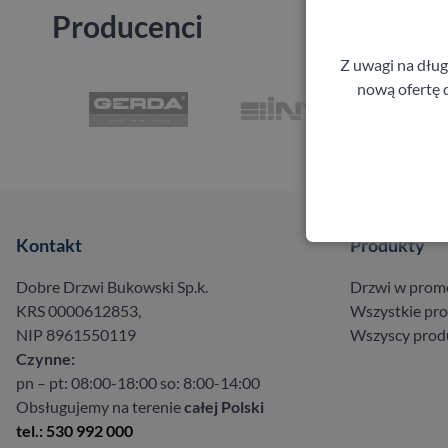
Producenci
Z uwagi na dłu
nową ofertę d
Kontakt
Produkty
Dobre Drzwi Bukowski Sp.k.
Drzwi w prom
KRS 0000612853,
Wszystkie pr
NIP 8961550119
Wszyscy prod
Czynne:
pn – pt: 08:00-18:00 so: 8:00-14:00
Obsługujemy na terenie
całej Polski
tel.: 530 992 000