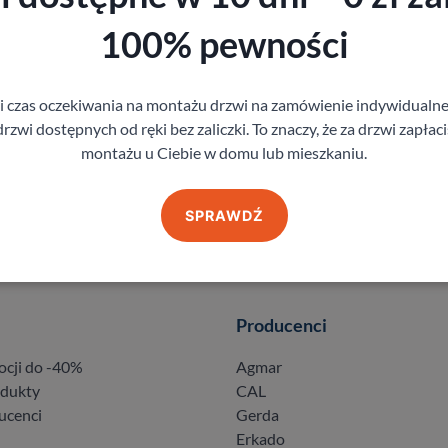
100% pewności
gi czas oczekiwania na montażu drzwi na zamówienie indywidual
rzwi dostępnych od ręki bez zaliczki. To znaczy, że za drzwi zapłac
montażu u Ciebie w domu lub mieszkaniu.
SPRAWDŹ
Producenci
ocji do -40%
Agmar
odukty
CAL
ucenci
Gerda
Erkado