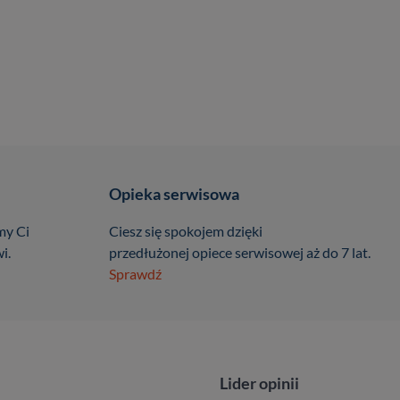
Opieka serwisowa
my Ci
Ciesz się spokojem dzięki
i.
przedłużonej opiece serwisowej aż do 7 lat.
Sprawdź
Lider opinii