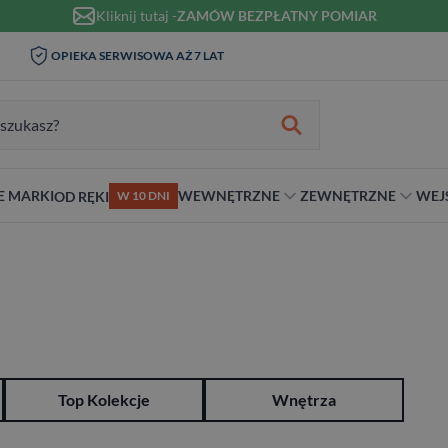
Kliknij tutaj -
ZAMÓW BEZPŁATNY POMIAR
WIZYTA I POMIAR W DOMU 0
OPIEKA SERWISOWA AŻ 7 LAT
ZŁ
zukiwania:
E MARKI
WEWNĘTRZNE
ZEWNĘTRZNE
WEJ
OD RĘKI
W 10 DNI
nie
teriał
Materiał
Rodzaj
Rodzaj
Antywłamaniowe
ybrydowe
Szklane
Dwuskrzydłowe
Dwuskrzydłowe
RC2
snym stylu
alowe
Ościeżnicą
Niestandardowe wymiary
70 cm
RC3
ewniane
80 cm
RC4
90 cm
Na wymiar
Top Kolekcje
Wnętrza