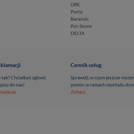
DRE
Porta
Barański
Pol-Skone
DELTA
eklamacji
Cennik usług
 tak? Chciałbyś zgłosić
Sprawdź, w czym jeszcze moze
pisz do nas!
pomóc w ramach montażu drzw
rmularza
Zobacz