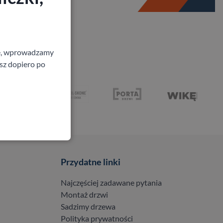
ne, wprowadzamy
isz dopiero po
Przydatne linki
Najczęściej zadawane pytania
Montaż drzwi
Sadzimy drzewa
Polityka prywatności