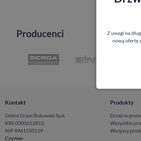
Producenci
Z uwagi na dłu
nową ofertę d
Kontakt
Produkty
Dobre Drzwi Bukowski Sp.k.
Drzwi w prom
KRS 0000612853,
Wszystkie pr
NIP 8961550119
Wszyscy prod
Czynne: