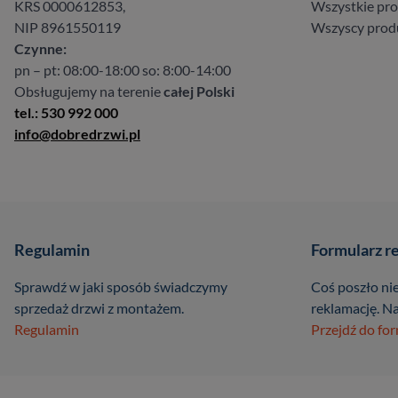
KRS 0000612853,
Wszystkie pr
NIP 8961550119
Wszyscy prod
Czynne:
pn – pt: 08:00-18:00 so: 8:00-14:00
Obsługujemy na terenie
całej Polski
tel.: 530 992 000
info@dobredrzwi.pl
Regulamin
Formularz r
Sprawdź w jaki sposób świadczymy
Coś poszło nie
sprzedaż drzwi z montażem.
reklamację. Na
Regulamin
Przejdź do fo