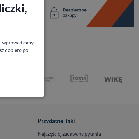
iczki,
ne, wprowadzamy
isz dopiero po
Przydatne linki
Najczęściej zadawane pytania