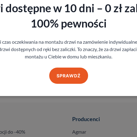
 dostępne w 10 dni – 0 zł zal
100% pewności
gi czas oczekiwania na montażu drzwi na zamówienie indywidual
rzwi dostępnych od ręki bez zaliczki. To znaczy, że za drzwi zapłac
montażu u Ciebie w domu lub mieszkaniu.
SPRAWDŹ
Producenci
ocji do -40%
Agmar