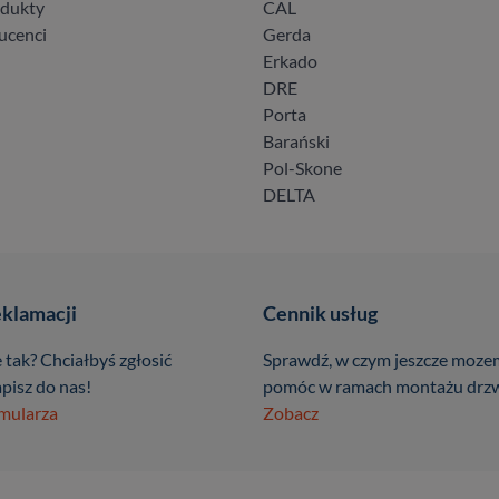
odukty
CAL
ucenci
Gerda
Erkado
DRE
Porta
Barański
Pol-Skone
DELTA
eklamacji
Cennik usług
 tak? Chciałbyś zgłosić
Sprawdź, w czym jeszcze moze
pisz do nas!
pomóc w ramach montażu drzw
rmularza
Zobacz