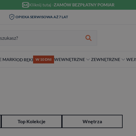
Kliknij tutaj -
ZAMÓW BEZPŁATNY POMIAR
WIZYTA I POMIAR W DOMU 0
OPIEKA SERWISOWA AŻ 7 LAT
ZŁ
zukiwania:
E MARKI
WEWNĘTRZNE
ZEWNĘTRZNE
WEJ
OD RĘKI
W 10 DNI
nie
teriał
Materiał
Rodzaj
Rodzaj
Antywłamaniowe
ybrydowe
Szklane
Dwuskrzydłowe
Dwuskrzydłowe
RC2
snym stylu
alowe
Ościeżnicą
Niestandardowe wymiary
70 cm
RC3
ewniane
80 cm
RC4
90 cm
Na wymiar
Top Kolekcje
Wnętrza