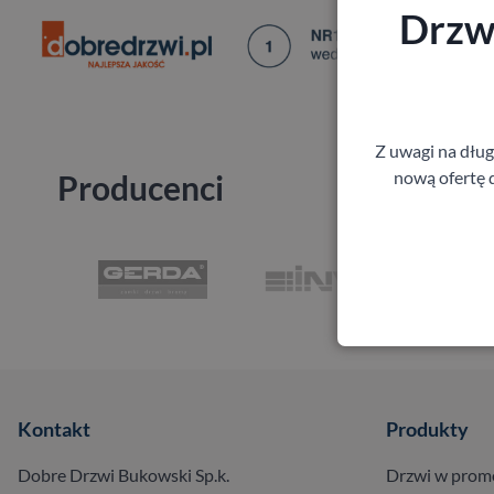
Drzwi
Z uwagi na dłu
nową ofertę d
Producenci
Kontakt
Produkty
Dobre Drzwi Bukowski Sp.k.
Drzwi w prom