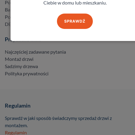
Porta
Ciebie w domu lub mieszkaniu.
Barański
Pol-Skone
SPRAWDŹ
DELTA
Przydatne linki
Najczęściej zadawane pytania
Montaż drzwi
Sadzimy drzewa
Polityka prywatności
Regulamin
Sprawdź w jaki sposób świadczymy sprzedaż drzwi z
montażem.
Regulamin