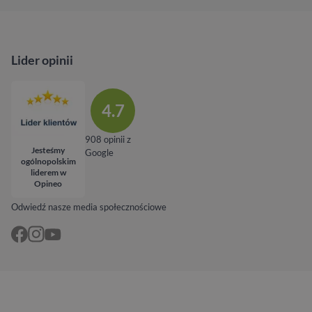
Lider opinii
4.7
908 opinii z
Jesteśmy
Google
ogólnopolskim
liderem w
Opineo
Odwiedź nasze media społecznościowe