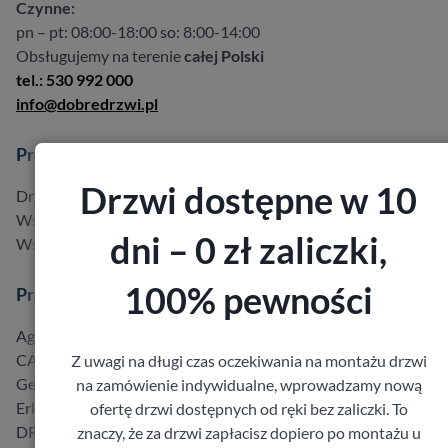
Czynne:
pn – pt: 08:00-18:00 so: 8:00-14:00
Obsługujemy na terenie
całej Polski
tel.: 530 992 000
info@dobredrzwi.pl
Produkty
Drzwi dostępne w 10
Drzwi w promocji do -40%
Wszystkie produkty
dni – 0 zł zaliczki,
Wszyscy producenci
100% pewności
Producenci
Agmar
CAL
Z uwagi na długi czas oczekiwania na montażu drzwi
Gerda
na zamówienie indywidualne, wprowadzamy nową
Erkado
ofertę drzwi dostępnych od ręki bez zaliczki. To
DRE
znaczy, że za drzwi zapłacisz dopiero po montażu u