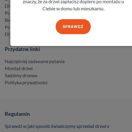
znaczy, że za drzwi zapłacisz dopiero po montażu u
DRE
Ciebie w domu lub mieszkaniu.
Porta
Barański
Pol-Skone
SPRAWDŹ
DELTA
Przydatne linki
Najczęściej zadawane pytania
Montaż drzwi
Sadzimy drzewa
Polityka prywatności
Regulamin
Sprawdź w jaki sposób świadczymy sprzedaż drzwi z