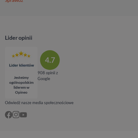
Lider opinii
4.7
908 opinii z
Jesteśmy
Google
ogólnopolskim
liderem w
Opineo
Odwiedź nasze media społecznościowe