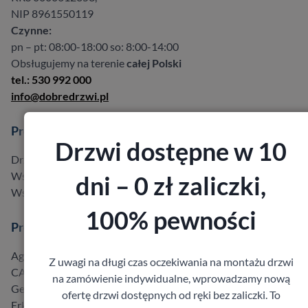
NIP 8961550119
Czynne:
pn – pt: 08:00-18:00 so: 8:00-14:00
Obsługujemy na terenie
całej Polski
tel.: 530 992 000
info@dobredrzwi.pl
Produkty
Drzwi dostępne w 10
Drzwi w promocji do -40%
Wszystkie produkty
dni – 0 zł zaliczki,
Wszyscy producenci
100% pewności
Producenci
Agmar
Z uwagi na długi czas oczekiwania na montażu drzwi
CAL
na zamówienie indywidualne, wprowadzamy nową
Gerda
ofertę drzwi dostępnych od ręki bez zaliczki. To
Erkado