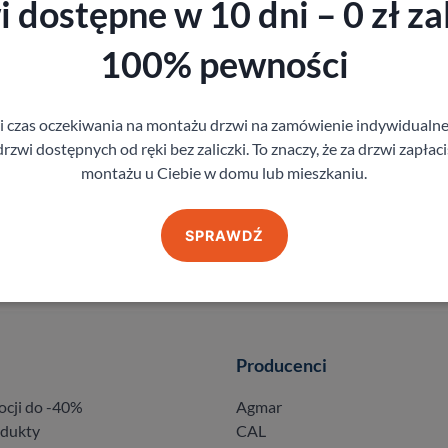
 dostępne w 10 dni – 0 zł zal
100% pewności
gi czas oczekiwania na montażu drzwi na zamówienie indywidual
rzwi dostępnych od ręki bez zaliczki. To znaczy, że za drzwi zapłac
montażu u Ciebie w domu lub mieszkaniu.
SPRAWDŹ
Producenci
ocji do -40%
Agmar
odukty
CAL