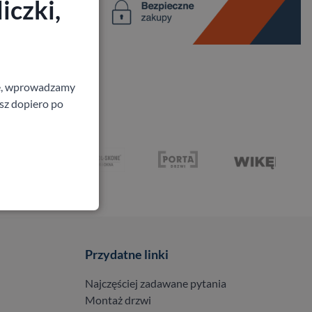
iczki,
ne, wprowadzamy
isz dopiero po
Przydatne linki
Najczęściej zadawane pytania
Montaż drzwi