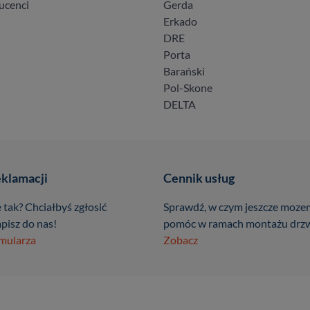
ucenci
Gerda
Erkado
DRE
Porta
Barański
Pol-Skone
DELTA
eklamacji
Cennik usług
 tak? Chciałbyś zgłosić
Sprawdź, w czym jeszcze moze
pisz do nas!
pomóc w ramach montażu drzw
rmularza
Zobacz