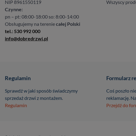
NIP 8961550119
Wszyscy prod
Czynne:
pn – pt: 08:00-18:00 so: 8:00-14:00
Obsługujemy na terenie
całej Polski
tel.: 530 992 000
info@dobredrzwi.pl
Regulamin
Formularz r
Sprawdź w jaki sposób świadczymy
Coś poszło nie
sprzedaż drzwi z montażem.
reklamację. Na
Regulamin
Przejdź do fo