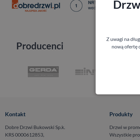
Drzwi
Z uwagi na dłu
Producenci
nową ofertę d
Kontakt
Produkty
Dobre Drzwi Bukowski Sp.k.
Drzwi w prom
KRS 0000612853,
Wszystkie pr