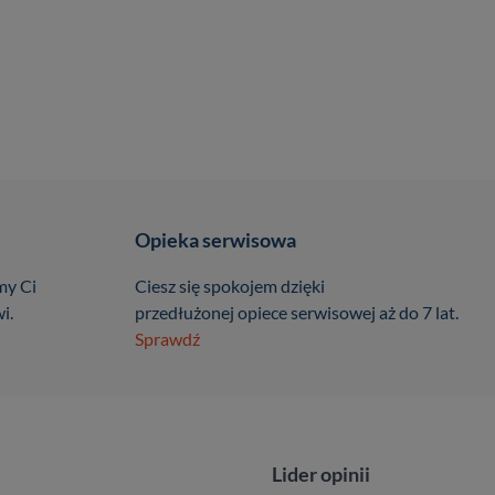
Opieka serwisowa
my Ci
Ciesz się spokojem dzięki
i.
przedłużonej opiece serwisowej aż do 7 lat.
Sprawdź
Lider opinii