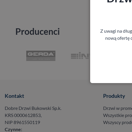
Producenci
Z uwagi na dłu
nową ofertę d
Kontakt
Produkty
Dobre Drzwi Bukowski Sp.k.
Drzwi w prom
KRS 0000612853,
Wszystkie pr
NIP 8961550119
Wszyscy prod
Czynne: