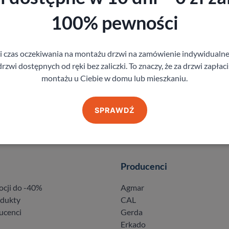
100% pewności
gi czas oczekiwania na montażu drzwi na zamówienie indywidual
rzwi dostępnych od ręki bez zaliczki. To znaczy, że za drzwi zapłac
montażu u Ciebie w domu lub mieszkaniu.
SPRAWDŹ
Producenci
ocji do -40%
Agmar
odukty
CAL
ucenci
Gerda
Erkado