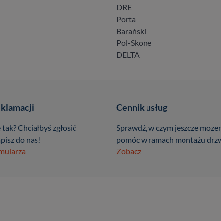
DRE
Porta
Barański
Pol-Skone
DELTA
eklamacji
Cennik usług
 tak? Chciałbyś zgłosić
Sprawdź, w czym jeszcze moze
pisz do nas!
pomóc w ramach montażu drzw
rmularza
Zobacz