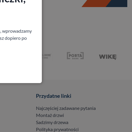
ne, wprowadzamy
isz dopiero po
Przydatne linki
Najczęściej zadawane pytania
Montaż drzwi
Sadzimy drzewa
Polityka prywatności