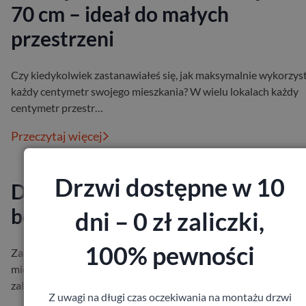
70 cm – ideał do małych
przestrzeni
Czy kiedykolwiek zastanawiałeś się, jak maksymalnie wykorzys
każdy centymetr swojego mieszkania? W wielu lokalach każdy
centymetr przestr…
Przeczytaj więcej
Drzwi dostępne w 10
Drzwi przylgowe czy
bezprzylgowe – które wybrać?
dni – 0 zł zaliczki,
100% pewności
Zastanawiasz się, które drzwi będą lepszym wyborem do Twoje
mieszkania – przylgowe czy bezprzylgowe? Oba typy mają swoj
zalety, a wybór z…
Z uwagi na długi czas oczekiwania na montażu drzwi