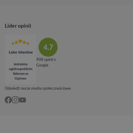
Lider opinii
4.7
908 opinii z
Jesteśmy
Google
ogólnopolskim
liderem w
Opineo
Odwiedź nasze media społecznościowe