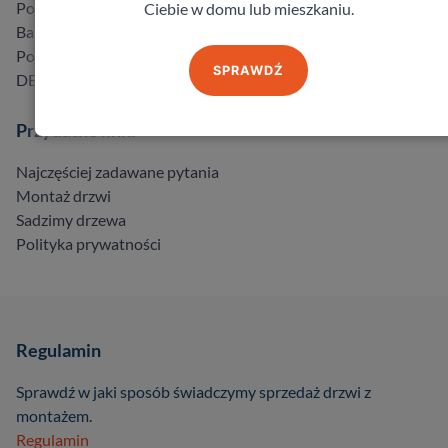
Porta
Ciebie w domu lub mieszkaniu.
Barański
Pol-Skone
SPRAWDŹ
DELTA
Przydatne linki
Najczęściej zadawane pytania
Montaż drzwi
Sadzimy drzewa
Polityka prywatności
Regulamin
Sprawdź w jaki sposób świadczymy sprzedaż drzwi z
montażem.
Regulamin