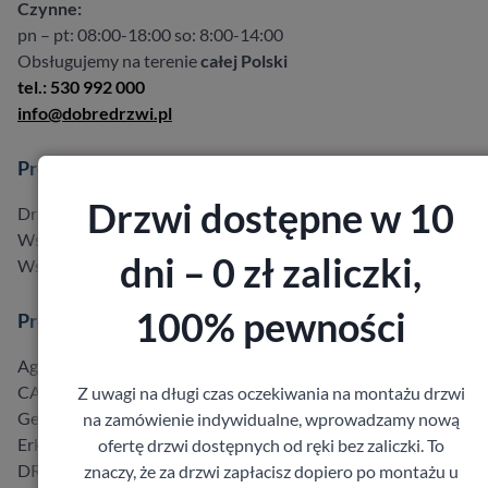
Czynne:
pn – pt: 08:00-18:00 so: 8:00-14:00
Obsługujemy na terenie
całej Polski
tel.: 530 992 000
info@dobredrzwi.pl
Produkty
Drzwi dostępne w 10
Drzwi w promocji do -40%
Wszystkie produkty
dni – 0 zł zaliczki,
Wszyscy producenci
100% pewności
Producenci
Agmar
CAL
Z uwagi na długi czas oczekiwania na montażu drzwi
Gerda
na zamówienie indywidualne, wprowadzamy nową
Erkado
ofertę drzwi dostępnych od ręki bez zaliczki. To
DRE
znaczy, że za drzwi zapłacisz dopiero po montażu u