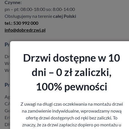
Czynne:
pn – pt: 08:00-18:00 so: 8:00-14:00
Obsługujemy na terenie
całej Polski
tel.: 530 992 000
info@dobredrzwi.pl
Produkty
Drzwi dostępne w 10
Drzwi w promocji do -40%
Wszystkie produkty
dni – 0 zł zaliczki,
Wszyscy producenci
100% pewności
Producenci
Agmar
CAL
Z uwagi na długi czas oczekiwania na montażu drzwi
Gerda
na zamówienie indywidualne, wprowadzamy nową
Erkado
ofertę drzwi dostępnych od ręki bez zaliczki. To
DRE
znaczy, że za drzwi zapłacisz dopiero po montażu u