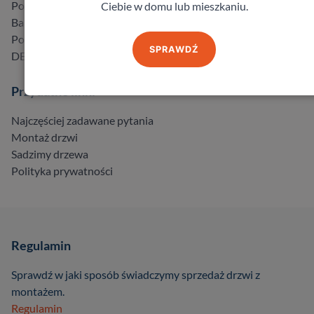
Porta
Ciebie w domu lub mieszkaniu.
Barański
Pol-Skone
SPRAWDŹ
DELTA
Przydatne linki
Najczęściej zadawane pytania
Montaż drzwi
Sadzimy drzewa
Polityka prywatności
Regulamin
Sprawdź w jaki sposób świadczymy sprzedaż drzwi z
montażem.
Regulamin