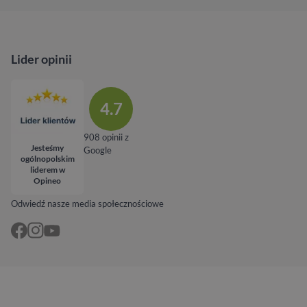
Lider opinii
4.7
908 opinii z
Jesteśmy
Google
ogólnopolskim
liderem w
Opineo
Odwiedź nasze media społecznościowe