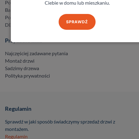
Porta
Ciebie w domu lub mieszkaniu.
Barański
Pol-Skone
SPRAWDŹ
DELTA
Przydatne linki
Najczęściej zadawane pytania
Montaż drzwi
Sadzimy drzewa
Polityka prywatności
Regulamin
Sprawdź w jaki sposób świadczymy sprzedaż drzwi z
montażem.
Regulamin