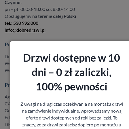
Czynne:
pn – pt: 08:00-18:00 so: 8:00-14:00
Obsługujemy na terenie
całej Polski
tel.: 530 992 000
info@dobredrzwi.pl
Produkty
Drzwi dostępne w 10
Drzwi w promocji do -40%
Wszystkie produkty
dni – 0 zł zaliczki,
Wszyscy producenci
100% pewności
Producenci
Agmar
CAL
Z uwagi na długi czas oczekiwania na montażu drzwi
Gerda
na zamówienie indywidualne, wprowadzamy nową
Erkado
ofertę drzwi dostępnych od ręki bez zaliczki. To
DRE
znaczy, że za drzwi zapłacisz dopiero po montażu u