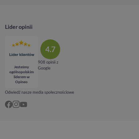
Lider opinii
4.7
908 opinii z
Jesteśmy
Google
ogólnopolskim
liderem w
Opineo
Odwiedź nasze media społecznościowe