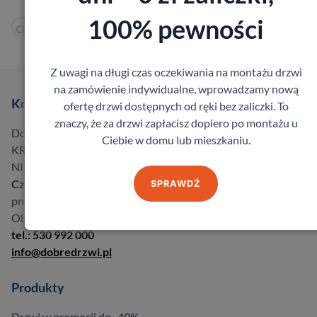
100% pewności
Z uwagi na długi czas oczekiwania na montażu drzwi
na zamówienie indywidualne, wprowadzamy nową
Kontakt
ofertę drzwi dostępnych od ręki bez zaliczki. To
znaczy, że za drzwi zapłacisz dopiero po montażu u
Dobre Drzwi Bukowski Sp.k.
Ciebie w domu lub mieszkaniu.
KRS 0000612853,
NIP 8961550119
Czynne:
SPRAWDŹ
pn – pt: 08:00-18:00 so: 8:00-14:00
Obsługujemy na terenie
całej Polski
tel.: 530 992 000
info@dobredrzwi.pl
Produkty
Drzwi w promocji do -40%