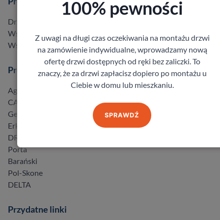
Produkty
100% pewności
Drzwi w promocji do -40%
Wszystkie produkty
Z uwagi na długi czas oczekiwania na montażu drzwi
Wszyscy producenci
na zamówienie indywidualne, wprowadzamy nową
ofertę drzwi dostępnych od ręki bez zaliczki. To
Producenci
znaczy, że za drzwi zapłacisz dopiero po montażu u
Ciebie w domu lub mieszkaniu.
Agmar
CAL
Gerda
SPRAWDŹ
Erkado
DRE
Porta
Barański
Pol-Skone
DELTA
Przydatne linki