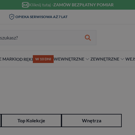
Kliknij tutaj -
ZAMÓW BEZPŁATNY POMIAR
WIZYTA I POMIAR W DOMU 0
WA AŻ 7 LAT
MONTAŻ I KLAM
ZŁ
zukiwania:
E MARKI
WEWNĘTRZNE
ZEWNĘTRZNE
WEJ
OD RĘKI
W 10 DNI
nie
teriał
Materiał
Rodzaj
Rodzaj
Antywłamaniowe
ybrydowe
Szklane
Dwuskrzydłowe
Dwuskrzydłowe
RC2
snym stylu
alowe
Ościeżnicą
Niestandardowe wymiary
70 cm
RC3
ewniane
80 cm
RC4
90 cm
Na wymiar
Top Kolekcje
Wnętrza