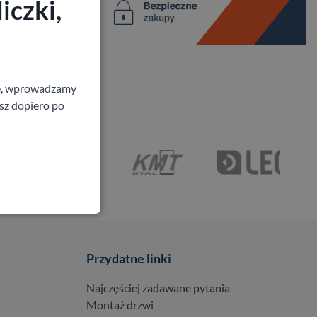
iczki,
ne, wprowadzamy
isz dopiero po
Przydatne linki
Najczęściej zadawane pytania
Montaż drzwi