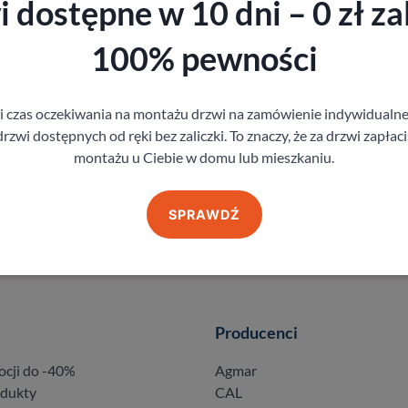
 dostępne w 10 dni – 0 zł zal
100% pewności
gi czas oczekiwania na montażu drzwi na zamówienie indywidual
rzwi dostępnych od ręki bez zaliczki. To znaczy, że za drzwi zapłac
montażu u Ciebie w domu lub mieszkaniu.
SPRAWDŹ
Producenci
ocji do -40%
Agmar
odukty
CAL