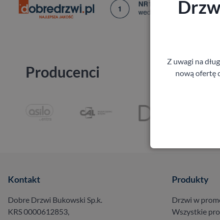
Drzwi
Z uwagi na dłu
Producenci
nową ofertę d
Kontakt
Produkty
Dobre Drzwi Bukowski Sp.k.
Drzwi w prom
KRS 0000612853,
Wszystkie pr