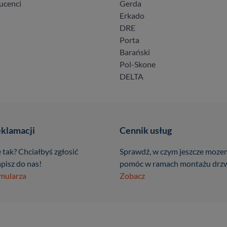
ucenci
Gerda
Erkado
DRE
Porta
Barański
Pol-Skone
DELTA
eklamacji
Cennik usług
 tak? Chciałbyś zgłosić
Sprawdź, w czym jeszcze moze
pisz do nas!
pomóc w ramach montażu drzw
rmularza
Zobacz