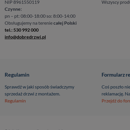
NIP 8961550119
Wszyscy prod
Czynne:
pn – pt: 08:00-18:00 so: 8:00-14:00
Obsługujemy na terenie
całej Polski
tel.: 530 992 000
info@dobredrzwi.pl
Regulamin
Formularz r
Sprawdź w jaki sposób świadczymy
Coś poszło nie
sprzedaż drzwi z montażem.
reklamację. Na
Regulamin
Przejdź do fo