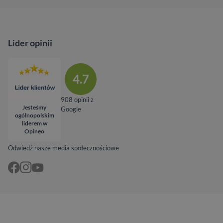
Lider opinii
4.7
908 opinii z
Jesteśmy
Google
ogólnopolskim
liderem w
Opineo
Odwiedź nasze media społecznościowe