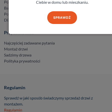
Porta
Ciebie w domu lub mieszkaniu.
Barański
Pol-Skone
SPRAWDŹ
DELTA
Przydatne linki
Najczęściej zadawane pytania
Montaż drzwi
Sadzimy drzewa
Polityka prywatności
Regulamin
Sprawdź w jaki sposób świadczymy sprzedaż drzwi z
montażem.
Regulamin