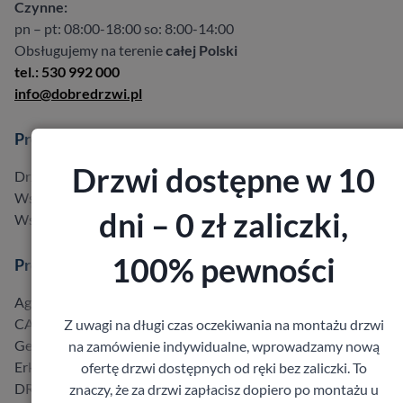
Czynne:
pn – pt: 08:00-18:00 so: 8:00-14:00
Obsługujemy na terenie
całej Polski
tel.: 530 992 000
info@dobredrzwi.pl
Produkty
Drzwi dostępne w 10
Drzwi w promocji do -40%
Wszystkie produkty
dni – 0 zł zaliczki,
Wszyscy producenci
100% pewności
Producenci
Agmar
CAL
Z uwagi na długi czas oczekiwania na montażu drzwi
Gerda
na zamówienie indywidualne, wprowadzamy nową
Erkado
ofertę drzwi dostępnych od ręki bez zaliczki. To
DRE
znaczy, że za drzwi zapłacisz dopiero po montażu u