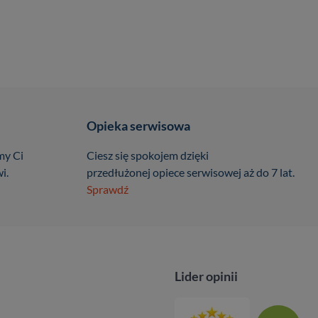
Opieka serwisowa
my Ci
Ciesz się spokojem dzięki
i.
przedłużonej opiece serwisowej aż do 7 lat.
Sprawdź
Lider opinii