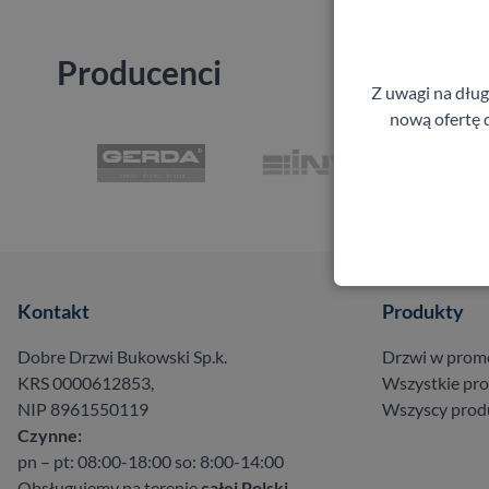
Producenci
Z uwagi na dłu
nową ofertę d
Kontakt
Produkty
Dobre Drzwi Bukowski Sp.k.
Drzwi w prom
KRS 0000612853,
Wszystkie pr
NIP 8961550119
Wszyscy prod
Czynne:
pn – pt: 08:00-18:00 so: 8:00-14:00
Obsługujemy na terenie
całej Polski