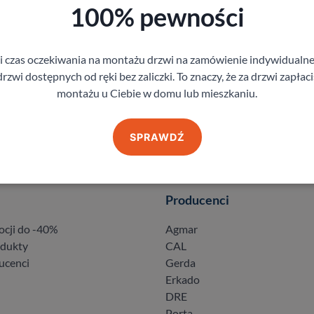
100% pewności
gi czas oczekiwania na montażu drzwi na zamówienie indywidual
rzwi dostępnych od ręki bez zaliczki. To znaczy, że za drzwi zapłac
montażu u Ciebie w domu lub mieszkaniu.
SPRAWDŹ
Producenci
ocji do -40%
Agmar
odukty
CAL
ucenci
Gerda
Erkado
DRE
Porta