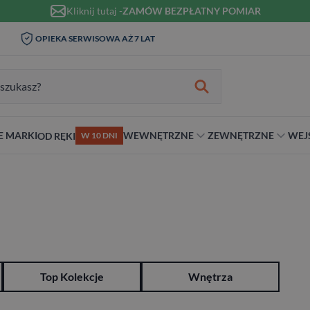
Kliknij tutaj -
ZAMÓW BEZPŁATNY POMIAR
WIZYTA I POMIAR W DOMU 0
OPIEKA SERWISOWA AŻ 7 LAT
ZŁ
zukiwania:
E MARKI
WEWNĘTRZNE
ZEWNĘTRZNE
WEJ
OD RĘKI
W 10 DNI
nie
teriał
Materiał
Rodzaj
Rodzaj
Antywłamaniowe
ybrydowe
Szklane
Dwuskrzydłowe
Dwuskrzydłowe
RC2
snym stylu
alowe
Ościeżnicą
Niestandardowe wymiary
70 cm
RC3
ewniane
80 cm
RC4
90 cm
Na wymiar
Top Kolekcje
Wnętrza