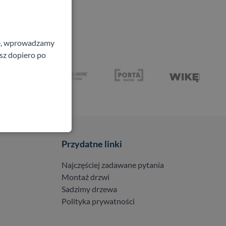
ne, wprowadzamy
isz dopiero po
Przydatne linki
Najczęściej zadawane pytania
Montaż drzwi
Sadzimy drzewa
Polityka prywatności