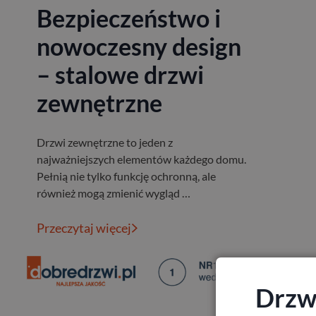
Bezpieczeństwo i
nowoczesny design
– stalowe drzwi
zewnętrzne
Drzwi zewnętrzne to jeden z
najważniejszych elementów każdego domu.
Pełnią nie tylko funkcję ochronną, ale
również mogą zmienić wygląd …
Przeczytaj więcej
Drzwi