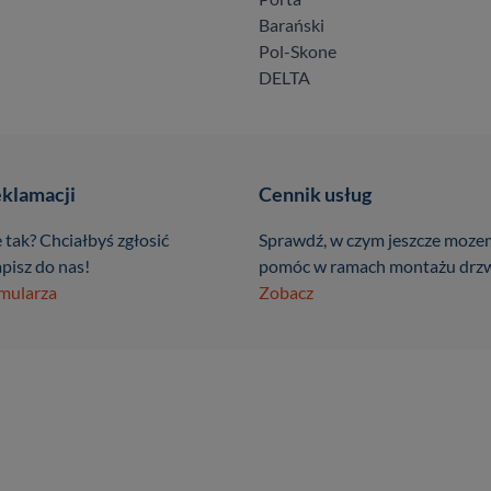
Barański
Pol-Skone
DELTA
eklamacji
Cennik usług
 tak? Chciałbyś zgłosić
Sprawdź, w czym jeszcze moze
pisz do nas!
pomóc w ramach montażu drzw
rmularza
Zobacz