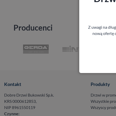
Producenci
Z uwagi na dłu
nową ofertę d
Kontakt
Produkty
Dobre Drzwi Bukowski Sp.k.
Drzwi w prom
KRS 0000612853,
Wszystkie pr
NIP 8961550119
Wszyscy prod
Czynne: