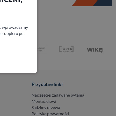
ne, wprowadzamy
isz dopiero po
Przydatne linki
Najczęściej zadawane pytania
Montaż drzwi
Sadzimy drzewa
Polityka prywatności