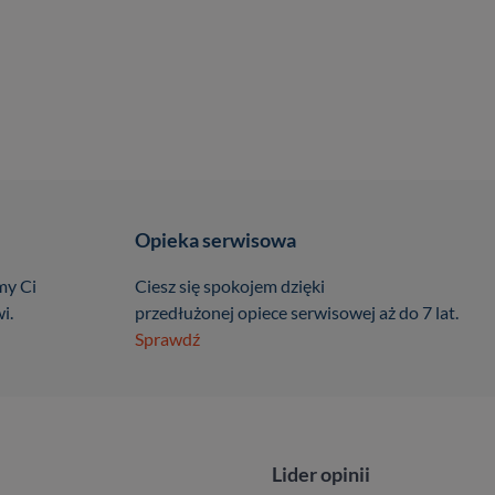
Opieka serwisowa
my Ci
Ciesz się spokojem dzięki
i.
przedłużonej opiece serwisowej aż do 7 lat.
Sprawdź
Lider opinii