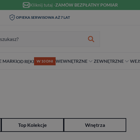
Kliknij tutaj -
ZAMÓW BEZPŁATNY POMIAR
WIZYTA I POMIAR W DOMU 0
OPIEKA SERWISOWA AŻ 7 LAT
ZŁ
zukiwania:
E MARKI
WEWNĘTRZNE
ZEWNĘTRZNE
WEJ
OD RĘKI
W 10 DNI
nie
teriał
Materiał
Rodzaj
Rodzaj
Antywłamaniowe
ybrydowe
Szklane
Dwuskrzydłowe
Dwuskrzydłowe
RC2
snym stylu
alowe
Ościeżnicą
Niestandardowe wymiary
70 cm
RC3
ewniane
80 cm
RC4
90 cm
Na wymiar
Top Kolekcje
Wnętrza