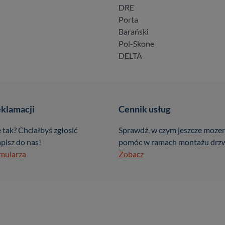
DRE
Porta
Barański
Pol-Skone
DELTA
eklamacji
Cennik usług
 tak? Chciałbyś zgłosić
Sprawdź, w czym jeszcze moze
pisz do nas!
pomóc w ramach montażu drzw
rmularza
Zobacz