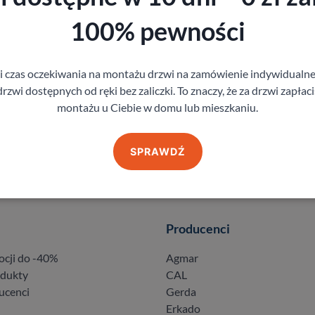
100% pewności
gi czas oczekiwania na montażu drzwi na zamówienie indywidual
rzwi dostępnych od ręki bez zaliczki. To znaczy, że za drzwi zapłac
montażu u Ciebie w domu lub mieszkaniu.
SPRAWDŹ
Producenci
ocji do -40%
Agmar
odukty
CAL
ucenci
Gerda
Erkado