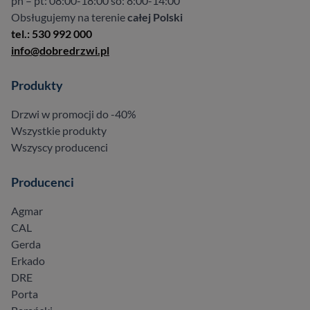
pn – pt: 08:00-18:00 so: 8:00-14:00
Obsługujemy na terenie
całej Polski
tel.: 530 992 000
info@dobredrzwi.pl
Produkty
Drzwi w promocji do -40%
Wszystkie produkty
Wszyscy producenci
Producenci
Agmar
CAL
Gerda
Erkado
DRE
Porta