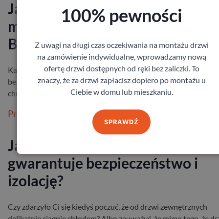
Jakie drzwi wejściowe do
100% pewności
mieszkania wybrać?
Bezpieczeństwo i izolacja
Z uwagi na długi czas oczekiwania na montażu drzwi
na zamówienie indywidualne, wprowadzamy nową
ofertę drzwi dostępnych od ręki bez zaliczki. To
Każdy z nas chce czuć się we własnym mieszkaniu spokojnie i
znaczy, że za drzwi zapłacisz dopiero po montażu u
bezpiecznie. Drzwi wejściowe odgrywają w tym ogromną rolę –
Ciebie w domu lub mieszkaniu.
chronią przed hałase…
Przeczytaj więcej
SPRAWDŹ
Jaka grubość drzwi zewnętrzny
gwarantuje bezpieczeństwo i
izolację?
Czy zdarzyło Ci się kiedyś poczuć, że od drzwi zewnętrznych
delikatnie ciągnie chłodem? Albo zauważyć, że mimo tego, że dr