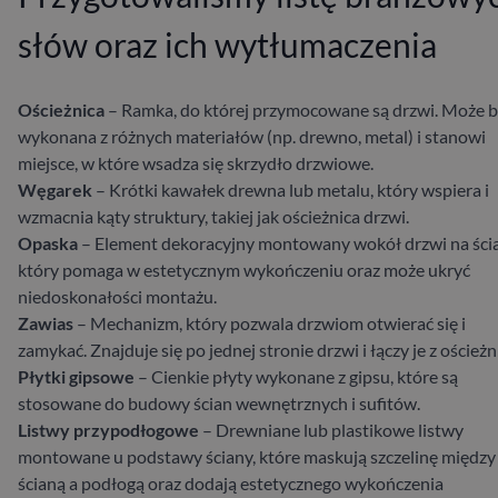
słów oraz ich wytłumaczenia
Ościeżnica
– Ramka, do której przymocowane są drzwi. Może 
wykonana z różnych materiałów (np. drewno, metal) i stanowi
miejsce, w które wsadza się skrzydło drzwiowe.
Węgarek
– Krótki kawałek drewna lub metalu, który wspiera i
wzmacnia kąty struktury, takiej jak ościeżnica drzwi.
Opaska
– Element dekoracyjny montowany wokół drzwi na ścia
który pomaga w estetycznym wykończeniu oraz może ukryć
niedoskonałości montażu.
Zawias
– Mechanizm, który pozwala drzwiom otwierać się i
zamykać. Znajduje się po jednej stronie drzwi i łączy je z ościeżn
Płytki gipsowe
– Cienkie płyty wykonane z gipsu, które są
stosowane do budowy ścian wewnętrznych i sufitów.
Listwy przypodłogowe
– Drewniane lub plastikowe listwy
montowane u podstawy ściany, które maskują szczelinę między
ścianą a podłogą oraz dodają estetycznego wykończenia