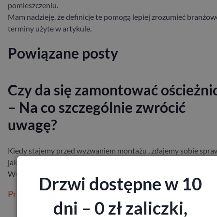
pomieszczeniu.
Mam nadzieję, że definicje te pomogą lepiej zrozumieć branżow
terminy użyte w artykule.
Powiązane posty
Czy da się zamontować ościeżni
– Na co szczególnie zwrócić
uwagę?
Kiedy stajemy przed wyzwaniem montażu , zdajemy sobie spra
jak wiele niuansów kryje się za tym pozornie prostym procesem
Wybór odpowiedn…
Drzwi dostępne w 10
Przeczytaj więcej
dni – 0 zł zaliczki,