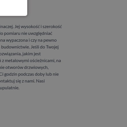
naczej. Jej wysokość i szerokość
 do pomiaru nie uwzględniać
t ona wypaczona i czy na pewno
 budownictwie. Jeśli do Twojej
ozwiązania, jakim jest
ań z metalowymi ościeżnicami, na
nie otworów drzwiowych,
e Ci godzin podczas doby lub nie
aktuj się z nami. Nasi
rupulatnie.