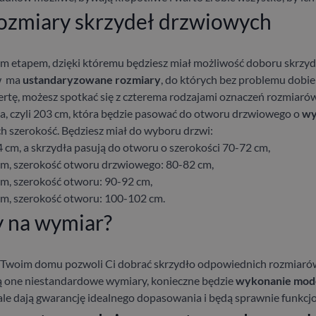
rozmiary skrzydeł drzwiowych
ym etapem, dzięki któremu będziesz miał możliwość doboru skrz
ów ma
ustandaryzowane rozmiary
, do których bez problemu dobi
ertę, możesz spotkać się z czterema rodzajami oznaczeń rozmiarów
ła, czyli 203 cm, która będzie pasować do otworu drzwiowego o
wy
ch szerokość. Będziesz miał do wyboru drzwi:
4 cm, a skrzydła pasują do otworu o szerokości 70-72 cm,
 cm, szerokość otworu drzwiowego: 80-82 cm,
cm, szerokość otworu: 90-92 cm,
cm, szerokość otworu: 100-102 cm.
y na wymiar?
woim domu pozwoli Ci dobrać skrzydło odpowiednich rozmiarów
ą one niestandardowe wymiary, konieczne będzie
wykonanie mod
ale dają gwarancję idealnego dopasowania i będą sprawnie funkcjo