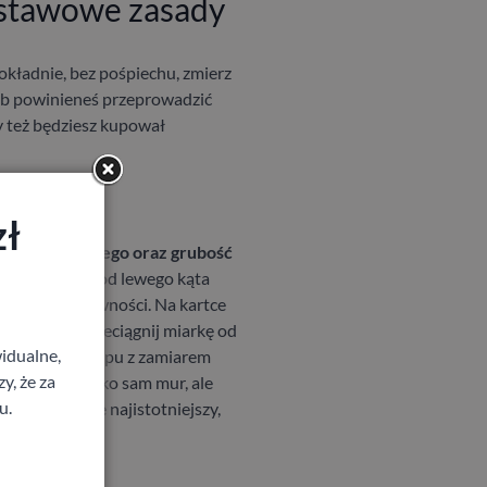
dstawowe zasady
dokładnie, bez pośpiechu, zmierz
sób powinieneś przeprowadzić
y też będziesz kupował
zł
woru drzwiowego oraz grubość
. To samo zrób od lewego kąta
 możliwe nierówności. Na kartce
 miejscach
przeciągnij miarkę od
idualne,
asz się do sklepu z zamiarem
y, że za
 uwagę nie tylko sam mur, ale
u.
 z nich będzie najistotniejszy,