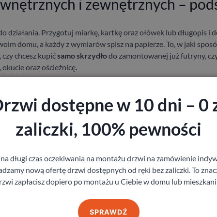
wnętrznych i zewnętrznych – po
o działania. Przygotuj miarkę, kartkę oraz ołówek lub długopis i 
oim domu, a każdy z wymiarów spisz na papierze. To, w jaki spo
, czy chcesz kupić
samo skrzydło
do zamontowanej już futryny, cz
o, okucie oraz ościeżnicę.
 zainstalowanej futryny
rzwi dostępne w 10 dni – 0 
tne drzwi, musisz dokładnie wymierzyć
wysokość i szerokość ot
zaliczki, 100% pewności
ozciągnij miarkę od prawego kąta w otworze i przeciągnij ją w dół
 krawędzi. Pomiar w kilku miejscach jest konieczny, ze względu na
ałeś.
Analogicznie powinien wyglądać pomiar szerokości –
w kilku
 na długi czas oczekiwania na montażu drzwi na zamówienie indyw
z najniższy wynik.
Trzecim parametrem, jaki musisz znać, zanim ud
zamy nową ofertę drzwi dostępnych od ręki bez zaliczki. To znacz
 muru. Rozciągnij miarkę od krawędzi muru (pamiętaj, by wziąć pod
rzwi zapłacisz dopiero po montażu u Ciebie w domu lub mieszkani
p. płytki ceramiczne). Dokonaj pomiaru w kilku miejscach. To, który
dzaj ościeżnicy
będzie Ci potrzebny:
najniższy uzyskany wynik.
SPRAWDŹ
 największy wynik.