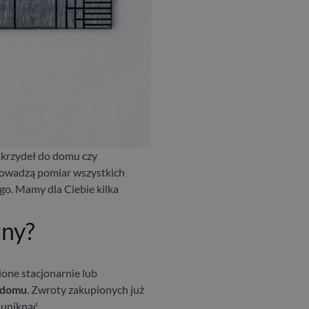
skrzydeł do domu czy
prowadzą pomiar wszystkich
go. Mamy dla Ciebie kilka
żny?
ione stacjonarnie lub
 domu
. Zwroty zakupionych już
 uniknąć.