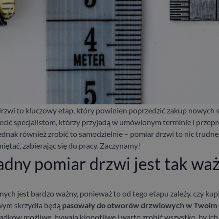
zwi to kluczowy etap, który powinien poprzedzić zakup nowych 
lecić specjalistom, którzy przyjadą w umówionym terminie i prze
nak również zrobić to samodzielnie – pomiar drzwi to nic trudne
ętać, zabierając się do pracy. Zaczynamy!
adny pomiar drzwi jest tak wa
nych jest bardzo ważny, ponieważ to od tego etapu zależy, czy kup
wym skrzydła będą
pasowały do otworów drzwiowych w Twoim
adków możliwe, bywają kłopotliwe i warto zrobić wszystko, by ich