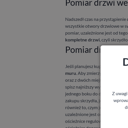
Pomiar drzwi we
Nadszedł czas na przystąpienie d
wszystkie otwory drzwiowe w sw
pomiar, uzależnione jest od tego
kompletne drzwi
, czyli skrzydł
Pomiar drzwi bez
D
Jeśli planujesz kupować komple
muru
. Aby zmierzyć wysokość, r
oraz z dwóch miejsc przy górnej
spisz najniższy wynik, jaki uzysk
Z uwagi
jednego boku do drugiego i zapis
wprowad
zakupu skrzydła, jest szerokość
d
również to, czym jest obłożony, n
uzależnione jest od tego,
jaki ro
ościeżnice regulowane – zapisz 
ościeżnice dopasowane – zapisz