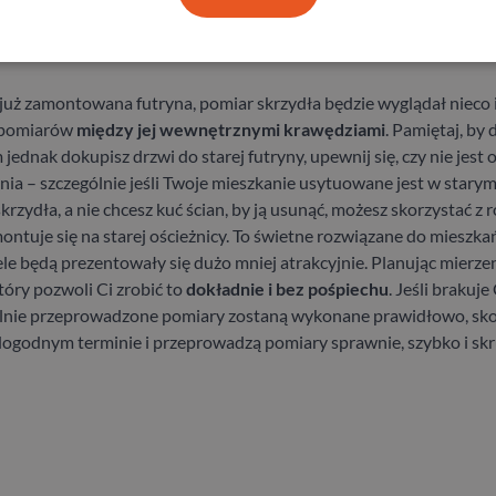
utryną
już zamontowana futryna, pomiar skrzydła będzie wyglądał nieco i
c pomiarów
między jej wewnętrznymi krawędziami
. Pamiętaj, by
jednak dokupisz drzwi do starej futryny, upewnij się, czy nie jes
ia – szczególnie jeśli Twoje mieszkanie usytuowane jest w starym
rzydła, a nie chcesz kuć ścian, by ją usunąć, możesz skorzystać z r
montuje się na starej ościeżnicy. To świetne rozwiązane do mieszk
e będą prezentowały się dużo mniej atrakcyjnie.
Planując mierze
tóry pozwoli Ci zrobić to
dokładnie i bez pośpiechu
. Jeśli brakuj
elnie przeprowadzone pomiary zostaną wykonane prawidłowo, skont
 dogodnym terminie i przeprowadzą pomiary sprawnie, szybko i sk