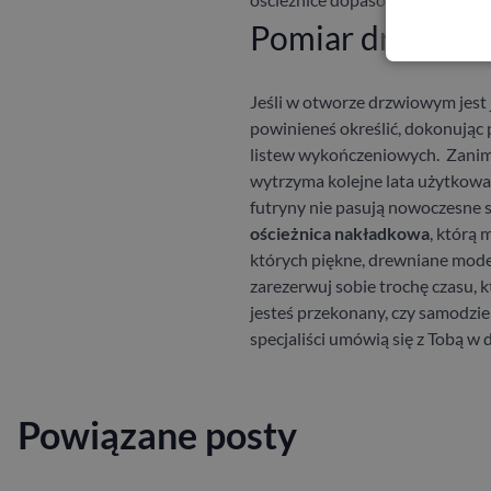
Pomiar drzwi z f
Jeśli w otworze drzwiowym jest 
powinieneś określić, dokonują
listew wykończeniowych.
Zanim 
wytrzyma kolejne lata użytkowan
futryny nie pasują nowoczesne sk
ościeżnica nakładkowa
, którą 
których piękne, drewniane model
zarezerwuj sobie trochę czasu, k
jesteś przekonany, czy samodzi
specjaliści umówią się z Tobą w
Powiązane posty