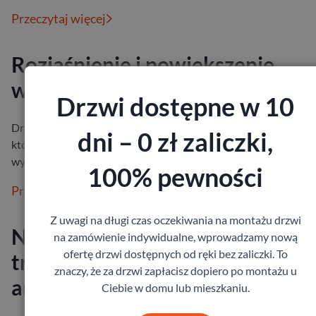
Przeczytaj więcej
Rozjaśnienie i powiększenie
wnętrz, czyli drzwi z lustrem
Drzwi dostępne w 10
Drzwi wewnętrzne z lustrem to piękne i praktyczne rozwiązanie
dni – 0 zł zaliczki,
które będzie pasowało niemal do każdej aranżacji. Taki element
wyposażen…
100% pewności
Przeczytaj więcej
Z uwagi na długi czas oczekiwania na montażu drzwi
Nowoczesny styl i wyjątkowa
na zamówienie indywidualne, wprowadzamy nową
ofertę drzwi dostępnych od ręki bez zaliczki. To
trwałość – zewnętrzne drzwi
znaczy, że za drzwi zapłacisz dopiero po montażu u
antracytowe.
Ciebie w domu lub mieszkaniu.