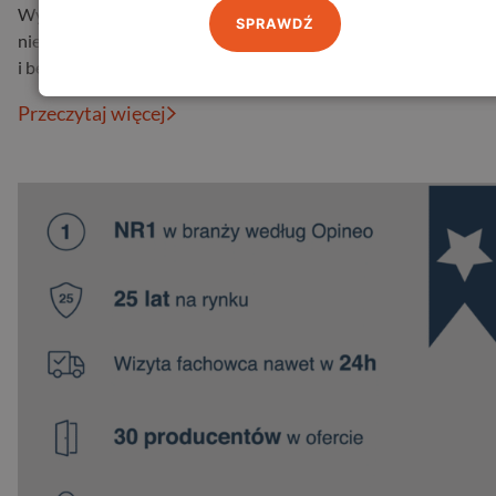
Wybór odpowiednich drzwi zewnętrznych to decyzja, która wp
SPRAWDŹ
nie tylko na wygląd Twojego domu, ale także na jego funkcjona
i bez…
Przeczytaj więcej