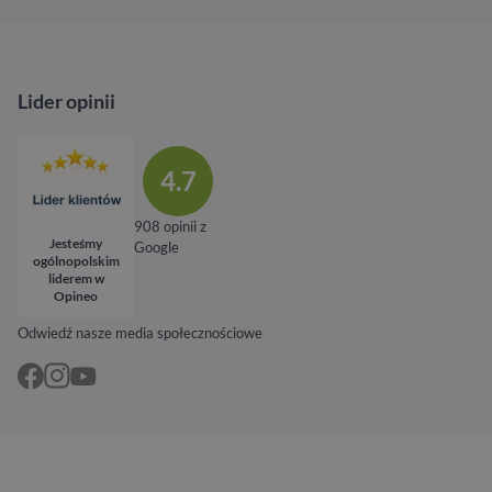
Lider opinii
4.7
908 opinii z
Jesteśmy
Google
ogólnopolskim
liderem w
Opineo
Odwiedź nasze media społecznościowe