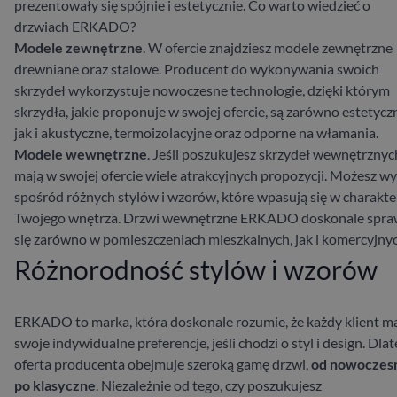
prezentowały się spójnie i estetycznie. Co warto wiedzieć o
drzwiach ERKADO?
Modele zewnętrzne
. W ofercie znajdziesz modele zewnętrzne
drewniane oraz stalowe. Producent do wykonywania swoich
skrzydeł wykorzystuje nowoczesne technologie, dzięki którym
skrzydła, jakie proponuje w swojej ofercie, są zarówno estetycz
jak i akustyczne, termoizolacyjne oraz odporne na włamania.
Modele wewnętrzne
. Jeśli poszukujesz skrzydeł wewnętrznyc
mają w swojej ofercie wiele atrakcyjnych propozycji. Możesz w
spośród różnych stylów i wzorów, które wpasują się w charakte
Twojego wnętrza. Drzwi wewnętrzne ERKADO doskonale spr
się zarówno w pomieszczeniach mieszkalnych, jak i komercyjnyc
Różnorodność stylów i wzorów
ERKADO to marka, która doskonale rozumie, że każdy klient m
swoje indywidualne preferencje, jeśli chodzi o styl i design. Dla
oferta producenta obejmuje szeroką gamę drzwi,
od nowoczes
po klasyczne
. Niezależnie od tego, czy poszukujesz