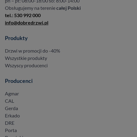
pn – pt: 08:00-18:00 so: 8:00-14:00
Obsługujemy na terenie
całej Polski
tel.: 530 992 000
info@dobredrzwi.pl
Produkty
Drzwi w promocji do -40%
Wszystkie produkty
Wszyscy producenci
Producenci
Agmar
CAL
Gerda
Erkado
DRE
Porta