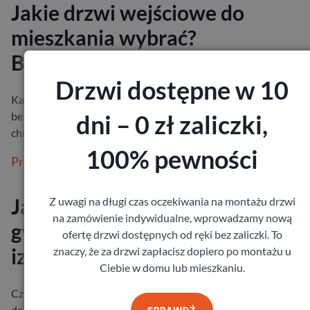
Jakie drzwi wejściowe do
mieszkania wybrać?
Bezpieczeństwo i izolacja
Drzwi dostępne w 10
Każdy z nas chce czuć się we własnym mieszkaniu spokojnie i
dni – 0 zł zaliczki,
bezpiecznie. Drzwi wejściowe odgrywają w tym ogromną rolę –
chronią przed hałase…
100% pewności
Przeczytaj więcej
Jaka grubość drzwi zewnętrzny
Z uwagi na długi czas oczekiwania na montażu drzwi
na zamówienie indywidualne, wprowadzamy nową
gwarantuje bezpieczeństwo i
ofertę drzwi dostępnych od ręki bez zaliczki. To
izolację?
znaczy, że za drzwi zapłacisz dopiero po montażu u
Ciebie w domu lub mieszkaniu.
Czy zdarzyło Ci się kiedyś poczuć, że od drzwi zewnętrznych
delikatnie ciągnie chłodem? Albo zauważyć, że mimo tego, że dr