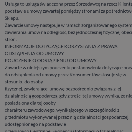
Usługa to usługa świadczona przez Sprzedawcę na rzecz Klienta
podstawie umowy zawartej pomiędzy stronami za pośrednict
Sklepu.
Zawarcie umowy następuje w ramach zorganizowanego syste
zawierania umów na odległość, bez jednoczesnej fizycznej obec
stron.
INFORMACJE DOTYCZĄCE KORZYSTANIA Z PRAWA
ODSTĄPIENIA OD UMOWY
POUCZENIE O ODSTĄPIENIU OD UMOWY
Zawarte w niniejszym pouczeniu postanowienia dotyczące pra
do odstąpienia od umowy przez Konsumentów stosuje się w
stosunku do osoby
fizycznej, zawierającej umowę bezpośrednio związaną z jej
działalnością gospodarczą, gdy z treści tej umowy wynika, że ni
posiada ona dla tej osoby
charakteru zawodowego, wynikającego w szczególności z
przedmiotu wykonywanej przez nią działalności gospodarczej,
udostępnionego na podstawie
przepisów o Centralnej Ewidencji i Informacji o Działalności