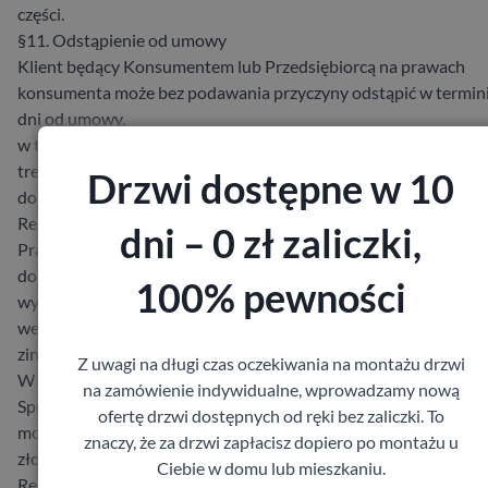
części.
§11. Odstąpienie od umowy
Klient będący Konsumentem lub Przedsiębiorcą na prawach
konsumenta może bez podawania przyczyny odstąpić w termin
dni od umowy,
w tym od umowy Sprzedaży, z zastrzeżeniem norm wskazanych
treści pouczenia o odstąpieniu od umowy, stanowiącego załącz
Drzwi dostępne w 10
do
Regulaminu.
dni – 0 zł zaliczki,
Prawo odstąpienia od umowy nie przysługuje m. in. w odniesie
do umowy Sprzedaży Towaru nieprefabrykowanego,
100% pewności
wyprodukowanego
według specyfikacji Klienta lub służącego zaspokojeniu jego
zindywidualizowanych potrzeb.
Z uwagi na długi czas oczekiwania na montażu drzwi
W pozostałych przypadkach można odstąpić od umowy, składa
na zamówienie indywidualne, wprowadzamy nową
Sprzedawcy oświadczenie o odstąpieniu od umowy. Oświadcze
ofertę drzwi dostępnych od ręki bez zaliczki. To
można
znaczy, że za drzwi zapłacisz dopiero po montażu u
złożyć na formularzu, którego wzór stanowi załącznik do
Ciebie w domu lub mieszkaniu.
Regulaminu.