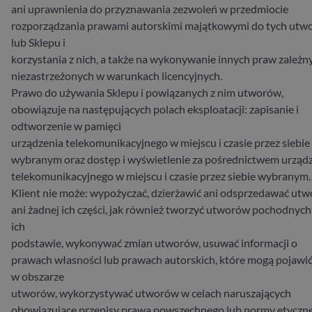
ani uprawnienia do przyznawania zezwoleń w przedmiocie
rozporządzania prawami autorskimi majątkowymi do tych utw
lub Sklepu i
korzystania z nich, a także na wykonywanie innych praw zależn
niezastrzeżonych w warunkach licencyjnych.
Prawo do używania Sklepu i powiązanych z nim utworów,
obowiązuje na następujących polach eksploatacji: zapisanie i
odtworzenie w pamięci
urządzenia telekomunikacyjnego w miejscu i czasie przez siebie
wybranym oraz dostęp i wyświetlenie za pośrednictwem urząd
telekomunikacyjnego w miejscu i czasie przez siebie wybranym.
Klient nie może: wypożyczać, dzierżawić ani odsprzedawać ut
ani żadnej ich części, jak również tworzyć utworów pochodnych
ich
podstawie, wykonywać zmian utworów, usuwać informacji o
prawach własności lub prawach autorskich, które mogą pojawić
w obszarze
utworów, wykorzystywać utworów w celach naruszających
obowiązujące przepisy prawa powszechnego lub normy etyczne