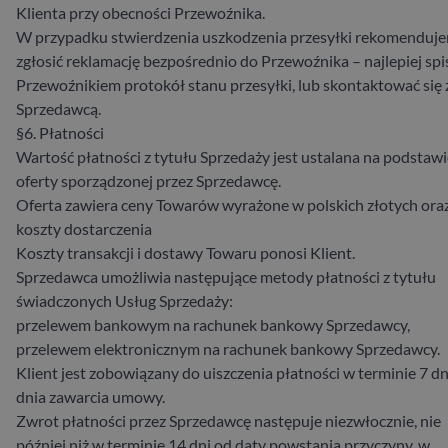
Klienta przy obecności Przewoźnika.
W przypadku stwierdzenia uszkodzenia przesyłki rekomenduj
zgłosić reklamację bezpośrednio do Przewoźnika – najlepiej spi
Przewoźnikiem protokół stanu przesyłki, lub skontaktować się 
Sprzedawcą.
§6. Płatności
Wartość płatności z tytułu Sprzedaży jest ustalana na podstaw
oferty sporządzonej przez Sprzedawcę.
Oferta zawiera ceny Towarów wyrażone w polskich złotych ora
koszty dostarczenia
Koszty transakcji i dostawy Towaru ponosi Klient.
Sprzedawca umożliwia następujące metody płatności z tytułu
świadczonych Usług Sprzedaży:
przelewem bankowym na rachunek bankowy Sprzedawcy,
przelewem elektronicznym na rachunek bankowy Sprzedawcy.
Klient jest zobowiązany do uiszczenia płatności w terminie 7 dn
dnia zawarcia umowy.
Zwrot płatności przez Sprzedawcę następuje niezwłocznie, nie
później niż w terminie 14 dni od daty powstania przyczyny, w