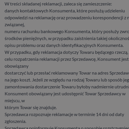
W treści składanej reklamacji, zaleca się zamieszczenie:
danych kontaktowych Konsumenta, które posłużą udzieleniu
odpowiedzi na reklamację oraz prowadzeniu korespondencji z n
związanej,
numeru rachunku bankowego Konsumenta, który posłuży zwr
środków pieniężnych, w przypadku zaistnienia takiej okolicznoś
opisu problemu oraz danych identyfikacyjnych Konsumenta.
W przypadku, gdy reklamacja dotyczy Towaru będącego rzeczą,
celu rozpatrzenia reklamacji przez Sprzedawcę, Konsument jest
obowiązany
dostarczyć lub przesłać reklamowany Towar na adres Sprzedaw
na jego koszt. Jeżeli ze względu na rodzaj Towaru lub sposób je
zamontowania dostarczenie Towaru byłoby nadmiernie utrudn
Konsument obowiązany jest udostępnić Towar Sprzedawcy w
miejscu, w
którym Towar się znajduje.
Sprzedawca rozpoznaje reklamacje w terminie 14 dni od daty
zgłoszenia.
Sprzedawca poinformuje Konsumenta o sposobie rozstrzygnięc