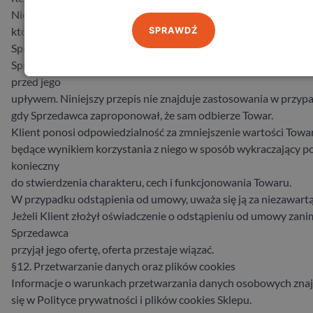
Niezwłocznie, jednak nie później niż w terminie 14 dni od dnia, 
którym Klient odstąpił od umowy, ma on obowiązek zwrócić T
SPRAWDŹ
Sprzedawcy lub przekazać go osobie upoważnionej przez
Sprzedawcę. Do zachowania terminu wystarczy odesłanie Tow
przed jego
upływem. Niniejszy przepis nie znajduje zastosowania w przyp
gdy Sprzedawca zaproponował, że sam odbierze Towar.
Klient ponosi odpowiedzialność za zmniejszenie wartości Towa
będące wynikiem korzystania z niego w sposób wykraczający p
konieczny
do stwierdzenia charakteru, cech i funkcjonowania Towaru.
W przypadku odstąpienia od umowy, uważa się ją za niezawartą
Jeżeli Klient złożył oświadczenie o odstąpieniu od umowy zani
Sprzedawca
przyjął jego ofertę, oferta przestaje wiązać.
§12. Przetwarzanie danych oraz plików cookies
Informacje o warunkach przetwarzania danych osobowych zna
się w Polityce prywatności i plików cookies Sklepu.