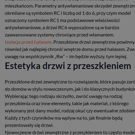
mieszkańcom. Parametry antywłamaniowe skrzydeł zewnętrzn
określane są symbolem RC i liczbą od 1 do 6, przy czym model
oznaczony symbolem RC1 ma podstawowe właściwości
antywłamaniowe, a drzwi RC6 wyposażone są w bardzo
zaawansowane systemy chroniące przed włamaniem.
Izolacja przed hałasem
. Przeszklone drzwi zewnętrzne powinny
również jak najlepiej chronić wnętrze domu przed hałasem. Zw
uwagę na współczynnik „Rw” – im będzie wyższy, tym lepiej.
Estetyka drzwi z przeszkleniem
Przeszklone drzwi zewnętrzne to rozwiązanie, które pasuje za
do domów w stylu nowoczesnym, jak i do klasycznych budynkó
Wybierając tego rodzaju skrzydło, zwróć uwagę na rodzaj
przeszklenia oraz inne elementy, takie jak materiał, z którego
wykonany jest dany model, rodzaj okuć czy ewentualne zdobien
Każdy z tych czynników ma wpływ na to, jak finalnie będą
prezentowały się drzwi.
Nowoczesne drzwi zewnętrzne z przeszkleniem to często mode