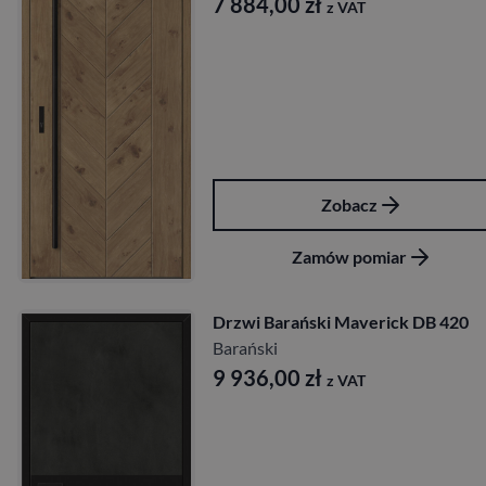
7 884,00
zł
z VAT
Zobacz
Zamów pomiar
Drzwi Barański Maverick DB 420
Barański
9 936,00
zł
z VAT