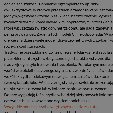
odcieniach szarości. Popularne egzemplarze to np. drzwi
dwuskrzydłowe, w których przeszklenie zamontowane jest tylk
jednym, węższym skrzydle. Nasi klienci bardzo chętnie wybieraj
również drzwi z kilkoma niewielkimi poprzecznymi przeszklenia
które wpuszczają światło do wnętrza domu, ale nadal zapewnia
pełną prywatność. Żaden z tych modeli Ci nie odpowiada? W na
ofercie znajdziesz wiele modeli drzwi zewnętrznych z szybami 
różnych konfiguracjach.
Tradycyjne przeszklone drzwi zewnętrzne. Klasyczne skrzydła z
przeszkleniami często wzbogacone są o charakterystyczne dla
tradycyjnego stylu frezowania i rzeźbienia. Popularnym model
wśród wielbicieli klasycznego stylu są drzwi z dużymi naświetla
wokół skrzydła – ciekawym rozwiązaniem są naświetla, które
tworzą kształt łuku. W klasycznej stylistyce świetnie prezentują
np. skrzydła z drewna lub w kolorze inspirowanym drewnem.
Dobrze wyglądają też skrzydła w bardziej nietypowych kolorach
czerwone, butelkowozielone czy ciemnoniebieskie.
Wszystkie modele drzwi zewnętrznych znajdziesz tutaj