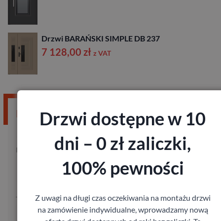
Drzwi BARAŃSKI SIMPLE DB 237
7 128,00
zł
z VAT
Drzwi dostępne w 10
Potrzebujesz błyskawicznej wyceny?
dni – 0 zł zaliczki,
Imię:
Kod pocztowy:
100% pewności
Z uwagi na długi czas oczekiwania na montażu drzwi
Telefon:
na zamówienie indywidualne, wprowadzamy nową