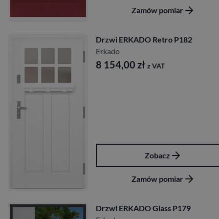
Zamów pomiar
Drzwi ERKADO Retro P182
Erkado
8 154,00
zł
z VAT
Zobacz
Zamów pomiar
Drzwi ERKADO Glass P179