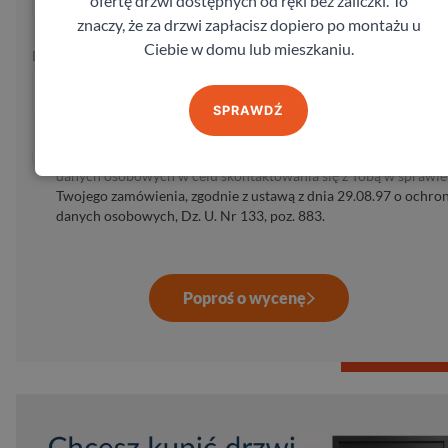
ofertę drzwi dostępnych od ręki bez zaliczki. To
znaczy, że za drzwi zapłacisz dopiero po montażu u
Ciebie w domu lub mieszkaniu.
E-mail:
SPRAWDŹ
Wysyłając formularz wyrażasz zgodę na przetwarzanie Twoich
danych osobowych w celu skontaktowania się z Tobą w sprawie
Twojego zamówienia, zgodnie z ustawą z dnia 29.08.97 o ochro
danych osobowych, Dz. U. Nr 133, poz. 883.
Poproś o wycenę