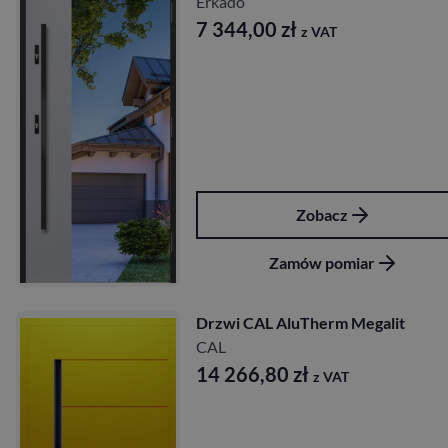
Erkado
7 344,00
zł
z VAT
Zobacz
Zamów pomiar
Drzwi CAL AluTherm Megalit
CAL
14 266,80
zł
z VAT