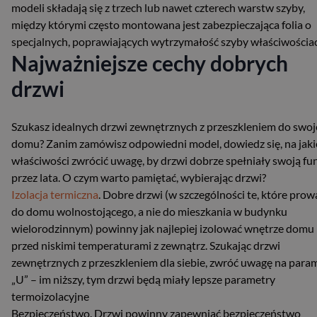
modeli składają się z trzech lub nawet czterech warstw szyby,
między którymi często montowana jest zabezpieczająca folia o
specjalnych, poprawiających wytrzymałość szyby właściwościa
Najważniejsze cechy dobrych
drzwi
Szukasz idealnych drzwi zewnętrznych z przeszkleniem do swo
domu? Zanim zamówisz odpowiedni model, dowiedz się, na jaki
właściwości zwrócić uwagę, by drzwi dobrze spełniały swoją fu
przez lata. O czym warto pamiętać, wybierając drzwi?
Izolacja termiczna
. Dobre drzwi (w szczególności te, które pro
do domu wolnostojącego, a nie do mieszkania w budynku
wielorodzinnym) powinny jak najlepiej izolować wnętrze domu
przed niskimi temperaturami z zewnątrz. Szukając drzwi
zewnętrznych z przeszkleniem dla siebie, zwróć uwagę na para
„U” – im niższy, tym drzwi będą miały lepsze parametry
termoizolacyjne
Bezpieczeństwo. Drzwi powinny zapewniać bezpieczeństwo