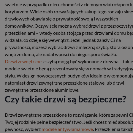
świetnie w przypadku nieruchomości z ciemnym wiatrołapem l
korytarzem. Wiele osób rozważających zakup tego rodzaju skrz
drzwiowych obawia się o prywatność swoją i wszystkich
domowników. Oczywiście można wybrać drzwi z przezroczysty
przeszkleniami – wtedy osoba stojąca przed drzwiami domu bę
widziała, co dzieje się wewnątrz. Jeżeli jednak zależy Ci na
prywatności, możesz wybrać drzwi z mleczną szybą, która osłon
wnętrze domu, ale nadal wpuści do niego sporo światła.
Drzwi zewnętrzne
z szybą mogą być wykonane z drewna – takie
modele świetnie będą prezentowały się w domach w tradycyjn
stylu. W design nowoczesnych budynków idealnie wkomponują
natomiast drzwi zewnętrzne przeszklone stalowe lub drzwi
zewnętrzne przeszklone aluminiowe.
Czy takie drzwi są bezpieczne?
Drzwi zewnętrzne przeszklone to rozwiązanie, które zapewni Ci
Twojej rodzinie pełne bezpieczeństwo. Jeśli chcesz mieć absolu
pewność, wybierz
modele antywłamaniowe
. Przeszklenia takic