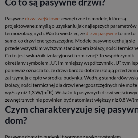
Co to są pasywne drzwi?
Pasywne
drzwi wejściowe
zewnętrzne to modele, które są
projektowane z myślą o uzyskaniu jak najlepszych parametrów
termoizolacyjnych. Warto wiedzieć, że
drzwi pasywne
to nie to
samo, co drzwi energooszczędne. Modele pasywne cechują się
przede wszystkim wyższym standardem izolacyjności termiczne
Co to jest wskaźnik izolacyjności termicznej? To współczynnik
określany symbolem „U”. Im mniejszy współczynnik „U”, tym lepi
ponieważ oznacza to, że drzwi bardzo dobrze izolują przed zim
zatrzymują ciepło w środku budynku. Według standardów wsk
izolacyjności termicznej dla drzwi energooszczędnych nie może
wyższy niż 1,3 W/(m²K). Wskaźnik pasywnych drzwi wejściowy
zewnętrznych nie powinien być natomiast większy niż 0,8 W/(m
Czym charakteryzuje się pasyw
dom?
Pasywne domy to budynki tworzone z wykorzystaniem