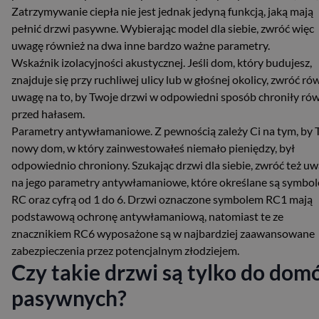
Zatrzymywanie ciepła nie jest jednak jedyną funkcją, jaką mają
pełnić drzwi pasywne. Wybierając model dla siebie, zwróć więc
uwagę również na dwa inne bardzo ważne parametry.
Wskaźnik izolacyjności akustycznej. Jeśli dom, który budujesz,
znajduje się przy ruchliwej ulicy lub w głośnej okolicy, zwróć ró
uwagę na to, by Twoje drzwi w odpowiedni sposób chroniły ró
przed hałasem.
Parametry antywłamaniowe. Z pewnością zależy Ci na tym, by 
nowy dom, w który zainwestowałeś niemało pieniędzy, był
odpowiednio chroniony. Szukając drzwi dla siebie, zwróć też u
na jego parametry antywłamaniowe, które określane są symbo
RC oraz cyfrą od 1 do 6. Drzwi oznaczone symbolem RC1 mają
podstawową ochronę antywłamaniową, natomiast te ze
znacznikiem RC6 wyposażone są w najbardziej zaawansowane
zabezpieczenia przez potencjalnym złodziejem.
Czy takie drzwi są tylko do do
pasywnych?