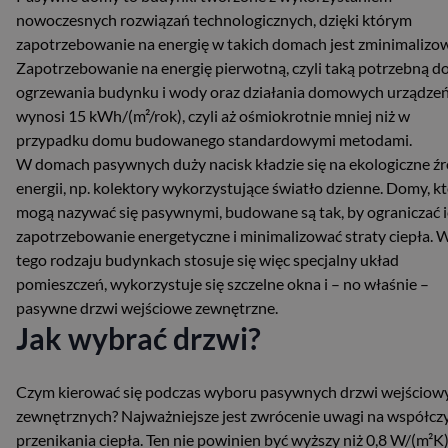
nowoczesnych rozwiązań technologicznych, dzięki którym
zapotrzebowanie na energię w takich domach jest zminimalizo
Zapotrzebowanie na energię pierwotną, czyli taką potrzebną d
ogrzewania budynku i wody oraz działania domowych urządzeń
wynosi 15 kWh/(m²/rok), czyli aż ośmiokrotnie mniej niż w
przypadku domu budowanego standardowymi metodami.
W domach pasywnych duży nacisk kładzie się na ekologiczne ź
energii, np. kolektory wykorzystujące światło dzienne. Domy, k
mogą nazywać się pasywnymi, budowane są tak, by ograniczać 
zapotrzebowanie energetyczne i minimalizować straty ciepła. 
tego rodzaju budynkach stosuje się więc specjalny układ
pomieszczeń, wykorzystuje się szczelne okna i – no właśnie –
pasywne drzwi wejściowe zewnętrzne.
Jak wybrać drzwi?
Czym kierować się podczas wyboru pasywnych drzwi wejściow
zewnętrznych? Najważniejsze jest zwrócenie uwagi na współcz
przenikania ciepła. Ten nie powinien być wyższy niż 0,8 W/(m²K)