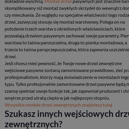
dokładnie wyschną.
Montaż drzwi
pasywnych jest znacznie bar
skomplikowany niż montaż zwykłych skrzydeł do wewnątrz d
czy mieszkania. Ze względu na specjalne właściwości tego rodz
drzwi, zazwyczaj stosuje się montaż warstwowy. Polega on na
położenie trzech warstw o określonych właściwościach, które
pozwalają drzwiom pasywnym zachować swoje parametry. Pie
warstwa to taśma paroszczelna, druga to pianka montażowa, a
trzecia to taśma paroprzepuszczalna, która zapewnia uszczelni
drzwi.
Jeśli chcesz mieć pewność, że Twoje nowe drzwi zewnętrzne
wejściowe pasywne zostaną zamontowane prawidłowo, zleć pr
profesjonalistom, którzy mają doświadczenie w montażach teg
typu. Tylko profesjonalnie zamontowane drzwi pasywne będą m
szansę spełniać swoje funkcje tak, jak zapewniał producent i ch
wnętrze przed utratą ciepła w jak najlepszym stopniu.
Wszystkie modele drzwi zewnętrznych znajdziesz tutaj
Szukasz innych wejściowych drz
zewnętrznych?