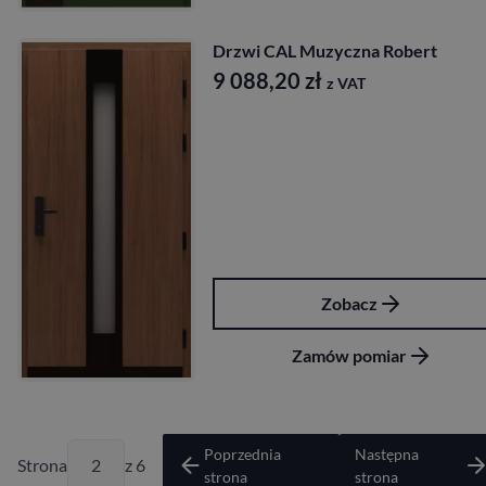
Drzwi CAL Muzyczna Robert
9 088,20
zł
z VAT
Zobacz
Zamów pomiar
Poprzednia
Następna
Strona
z 6
strona
strona