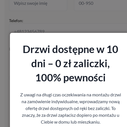
Telefon:
Drzwi dostępne w 10
E-mail:
dni – 0 zł zaliczki,
100% pewności
Wysyłając formularz wyrażasz zgodę na przetwarzanie Twoich
danych osobowych w celu skontaktowania się z Tobą w sprawie
Twojego zamówienia, zgodnie z ustawą z dnia 29.08.97 o ochro
Z uwagi na długi czas oczekiwania na montażu drzwi
danych osobowych, Dz. U. Nr 133, poz. 883.
na zamówienie indywidualne, wprowadzamy nową
ofertę drzwi dostępnych od ręki bez zaliczki. To
znaczy, że za drzwi zapłacisz dopiero po montażu u
Poproś o wycenę
Ciebie w domu lub mieszkaniu.