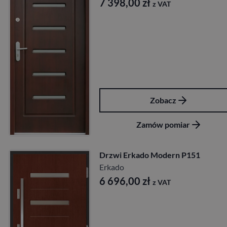
7 398,00
zł
z VAT
Zobacz
Zamów pomiar
Drzwi Erkado Modern P151
Erkado
6 696,00
zł
z VAT