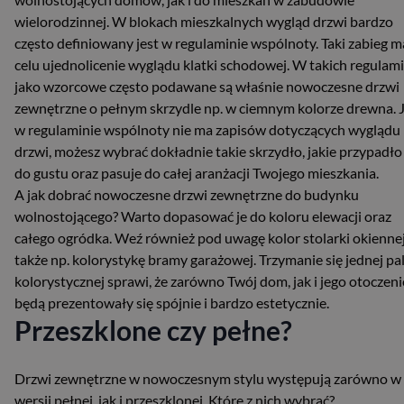
wielorodzinnej. W blokach mieszkalnych wygląd drzwi bardzo
często definiowany jest w regulaminie wspólnoty. Taki zabieg m
celu ujednolicenie wyglądu klatki schodowej. W takich regulam
jako wzorcowe często podawane są właśnie nowoczesne drzwi
zewnętrzne o pełnym skrzydle np. w ciemnym kolorze drewna. J
w regulaminie wspólnoty nie ma zapisów dotyczących wyglądu
drzwi, możesz wybrać dokładnie takie skrzydło, jakie przypadło
do gustu oraz pasuje do całej aranżacji Twojego mieszkania.
A jak dobrać nowoczesne drzwi zewnętrzne do budynku
wolnostojącego? Warto dopasować je do koloru elewacji oraz
całego ogródka. Weź również pod uwagę kolor stolarki okiennej
także np. kolorystykę bramy garażowej. Trzymanie się jednej pa
kolorystycznej sprawi, że zarówno Twój dom, jak i jego otoczeni
będą prezentowały się spójnie i bardzo estetycznie.
Przeszklone czy pełne?
Drzwi zewnętrzne w nowoczesnym stylu występują zarówno w
wersji pełnej, jak i przeszklonej. Które z nich wybrać?