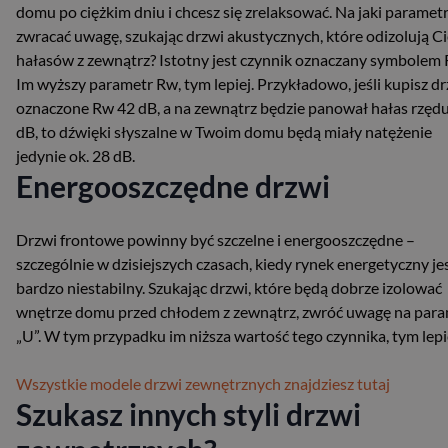
domu po ciężkim dniu i chcesz się zrelaksować. Na jaki paramet
zwracać uwagę, szukając drzwi akustycznych, które odizolują C
hałasów z zewnątrz? Istotny jest czynnik oznaczany symbolem 
Im wyższy parametr Rw, tym lepiej. Przykładowo, jeśli kupisz d
oznaczone Rw 42 dB, a na zewnątrz będzie panował hałas rzęd
dB, to dźwięki słyszalne w Twoim domu będą miały natężenie
jedynie ok. 28 dB.
Energooszczędne drzwi
Drzwi frontowe powinny być szczelne i energooszczędne –
szczególnie w dzisiejszych czasach, kiedy rynek energetyczny je
bardzo niestabilny. Szukając drzwi, które będą dobrze izolować
wnętrze domu przed chłodem z zewnątrz, zwróć uwagę na par
„U”. W tym przypadku im niższa wartość tego czynnika, tym lepi
Wszystkie modele drzwi zewnętrznych znajdziesz tutaj
Szukasz innych styli drzwi