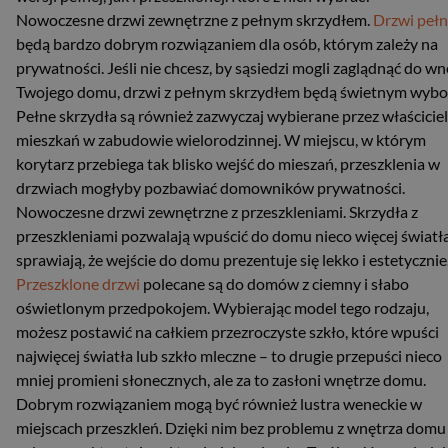
Nowoczesne drzwi zewnętrzne z pełnym skrzydłem.
Drzwi peł
będą bardzo dobrym rozwiązaniem dla osób, którym zależy na
prywatności. Jeśli nie chcesz, by sąsiedzi mogli zaglądnąć do wn
Twojego domu, drzwi z pełnym skrzydłem będą świetnym wybo
Pełne skrzydła są również zazwyczaj wybierane przez właściciel
mieszkań w zabudowie wielorodzinnej. W miejscu, w którym
korytarz przebiega tak blisko wejść do mieszań, przeszklenia w
drzwiach mogłyby pozbawiać domowników prywatności.
Nowoczesne drzwi zewnętrzne z przeszkleniami. Skrzydła z
przeszkleniami pozwalają wpuścić do domu nieco więcej światła
sprawiają, że wejście do domu prezentuje się lekko i estetycznie
Przeszklone drzwi
polecane są do domów z ciemny i słabo
oświetlonym przedpokojem. Wybierając model tego rodzaju,
możesz postawić na całkiem przezroczyste szkło, które wpuści
najwięcej światła lub szkło mleczne – to drugie przepuści nieco
mniej promieni słonecznych, ale za to zasłoni wnętrze domu.
Dobrym rozwiązaniem mogą być również lustra weneckie w
miejscach przeszkleń. Dzięki nim bez problemu z wnętrza domu