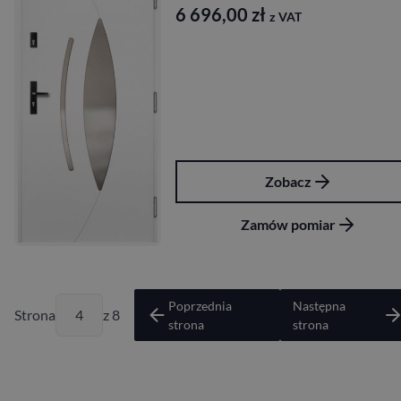
6 696,00
zł
z VAT
Zobacz
Zamów pomiar
Poprzednia
Następna
Strona
z 8
strona
strona