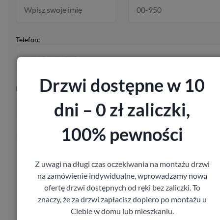
Telefon:
Drzwi dostępne w 10
E-mail:
dni – 0 zł zaliczki,
100% pewności
Wysyłając formularz wyrażasz zgodę na przetwarzanie Twoich
danych osobowych w celu skontaktowania się z Tobą w sprawie
Twojego zamówienia, zgodnie z ustawą z dnia 29.08.97 o ochro
Z uwagi na długi czas oczekiwania na montażu drzwi
danych osobowych, Dz. U. Nr 133, poz. 883.
na zamówienie indywidualne, wprowadzamy nową
ofertę drzwi dostępnych od ręki bez zaliczki. To
znaczy, że za drzwi zapłacisz dopiero po montażu u
Poproś o wycenę
Ciebie w domu lub mieszkaniu.