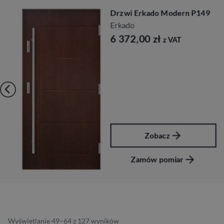
Drzwi Erkado Modern P149
Erkado
6 372,00
zł
z VAT
Zobacz
Zamów pomiar
Wyświetlanie 49–64 z 127 wyników