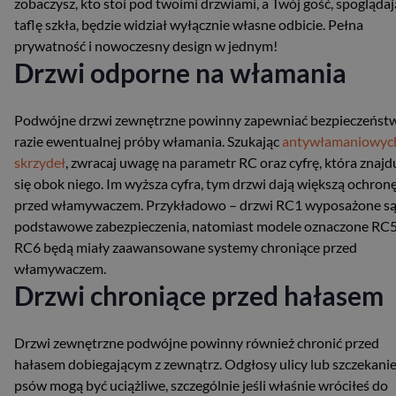
zobaczysz, kto stoi pod twoimi drzwiami, a Twój gość, spogląda
taflę szkła, będzie widział wyłącznie własne odbicie. Pełna
prywatność i nowoczesny design w jednym!
Drzwi odporne na włamania
Podwójne drzwi zewnętrzne powinny zapewniać bezpieczeńst
razie ewentualnej próby włamania. Szukając
antywłamaniowyc
skrzydeł
, zwracaj uwagę na parametr RC oraz cyfrę, która znajd
się obok niego. Im wyższa cyfra, tym drzwi dają większą ochron
przed włamywaczem. Przykładowo – drzwi RC1 wyposażone s
podstawowe zabezpieczenia, natomiast modele oznaczone RC5
RC6 będą miały zaawansowane systemy chroniące przed
włamywaczem.
Drzwi chroniące przed hałasem
Drzwi zewnętrzne podwójne powinny również chronić przed
hałasem dobiegającym z zewnątrz. Odgłosy ulicy lub szczekani
psów mogą być uciążliwe, szczególnie jeśli właśnie wróciłeś do