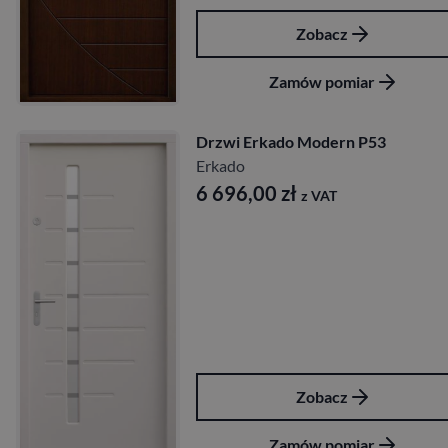
Zobacz
Zamów pomiar
Drzwi Erkado Modern P53
Erkado
6 696,00
zł
z VAT
Zobacz
Zamów pomiar