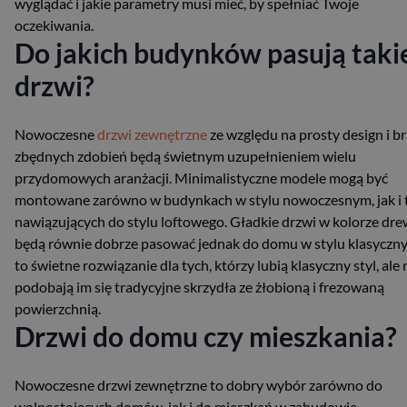
wyglądać i jakie parametry musi mieć, by spełniać Twoje
oczekiwania.
Do jakich budynków pasują taki
drzwi?
Nowoczesne
drzwi zewnętrzne
ze względu na prosty design i b
zbędnych zdobień będą świetnym uzupełnieniem wielu
przydomowych aranżacji. Minimalistyczne modele mogą być
montowane zarówno w budynkach w stylu nowoczesnym, jak i 
nawiązujących do stylu loftowego. Gładkie drzwi w kolorze dr
będą równie dobrze pasować jednak do domu w stylu klasyczn
to świetne rozwiązanie dla tych, którzy lubią klasyczny styl, ale 
podobają im się tradycyjne skrzydła ze żłobioną i frezowaną
powierzchnią.
Drzwi do domu czy mieszkania?
Nowoczesne drzwi zewnętrzne to dobry wybór zarówno do
wolnostojących domów, jak i do mieszkań w zabudowie