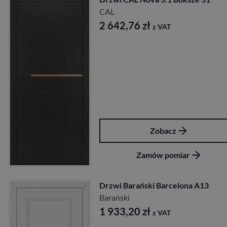
CAL
2 642,76
zł
z VAT
Zobacz
Zamów pomiar
Drzwi Barański Barcelona A13
Barański
1 933,20
zł
z VAT