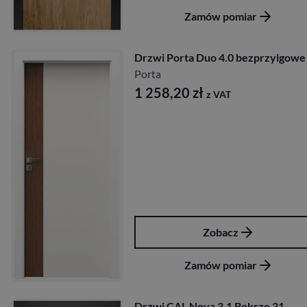
Zamów pomiar
Drzwi Porta Duo 4.0 bezprzylgowe
Porta
1 258,20
zł
z VAT
Zobacz
Zamów pomiar
Drzwi CAL Nova 3.1 Boksze 31