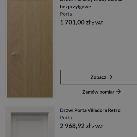
bezprzylgowe
Porta
1 701,00
zł
z VAT
Zobacz
Zamów pomiar
Drzwi Porta Villadora Retro
Porta
2 968,92
zł
z VAT