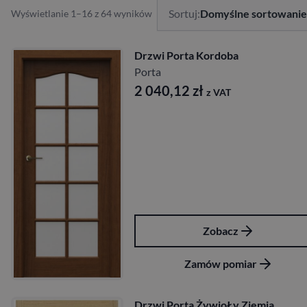
Sortuj:
Domyślne sortowanie
Wyświetlanie 1–16 z 64 wyników
Drzwi Porta Kordoba
Porta
2 040,12
zł
z VAT
Zobacz
Zamów pomiar
Drzwi Porta ŻywioŁy Ziemia