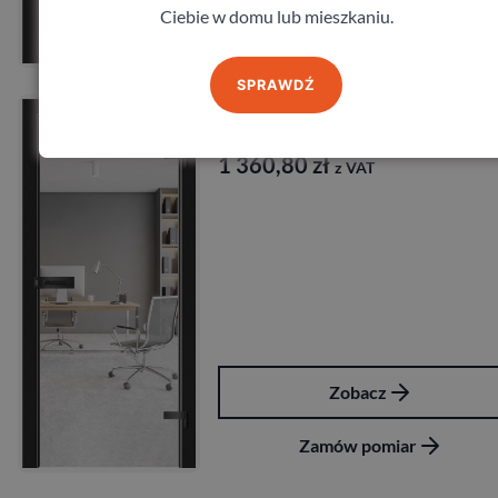
Ciebie w domu lub mieszkaniu.
Zamów pomiar
SPRAWDŹ
Drzwi Barański Glass 05
Barański
1 360,80
zł
z VAT
Zobacz
Zamów pomiar