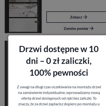
Zobacz
Zamów pomiar
Drzwi Barański Glass 03
Drzwi dostępne w 10
Barański
1 360,80
zł
z VAT
dni – 0 zł zaliczki,
100% pewności
Z uwagi na długi czas oczekiwania na montażu drzwi
na zamówienie indywidualne, wprowadzamy nową
ofertę drzwi dostępnych od ręki bez zaliczki. To
Zobacz
znaczy, że za drzwi zapłacisz dopiero po montażu u