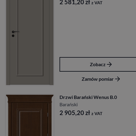
2 581,20
zł
z VAT
Zobacz
Zamów pomiar
Drzwi Barański Wenus B.0
Barański
2 905,20
zł
z VAT