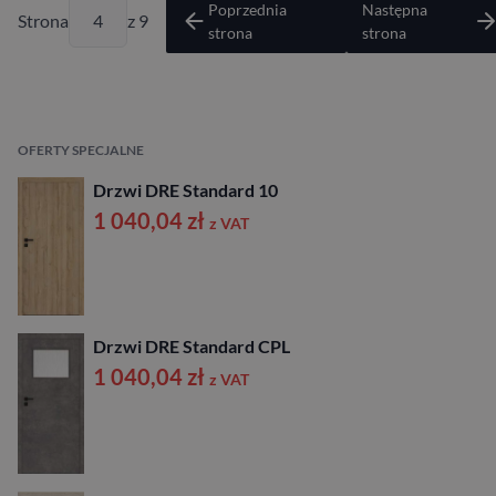
Poprzednia
Następna
Strona
z 9
strona
strona
OFERTY SPECJALNE
Drzwi DRE Standard 10
1 040,04
zł
z VAT
Drzwi DRE Standard CPL
1 040,04
zł
z VAT