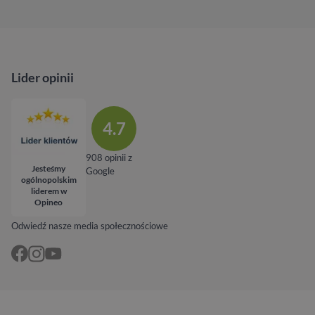
Lider opinii
4.7
908 opinii z
Jesteśmy
Google
ogólnopolskim
liderem w
Opineo
Odwiedź nasze media społecznościowe