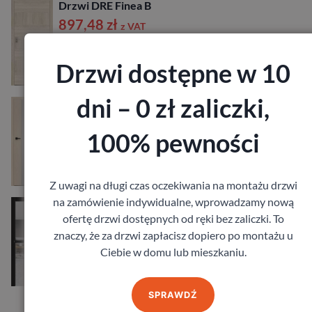
Drzwi DRE Finea B
897,48
zł
z VAT
Drzwi dostępne w 10
dni – 0 zł zaliczki,
Drzwi DRE Vetro D 1
1 040,04
zł
z VAT
100% pewności
Z uwagi na długi czas oczekiwania na montażu drzwi
na zamówienie indywidualne, wprowadzamy nową
Drzwi Barański Glass 05
ofertę drzwi dostępnych od ręki bez zaliczki. To
1 360,80
zł
z VAT
znaczy, że za drzwi zapłacisz dopiero po montażu u
Ciebie w domu lub mieszkaniu.
SPRAWDŹ