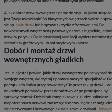
pokojach postawić na modele z delikatnymi przeszkleniami.
A jak dobrać drzwi wewnętrzne pełne do stylu, w jakim urządz
jest Twoje mieszkanie? W klasycznych wnętrzach świetnie spr
się np.
białe drzwi
lub brązowe skrzydła z frezowaniami. Do
nowoczesnych wnętrz będą pasowały natomiast gładkie, jednol
drzwi w połysku. Do industrialnej aranżacji wybierz natomiast 
skrzydła w grafitowym lub antracytowym kolorze.
Dobór i montaż drzwi
wewnętrznych gładkich
Jeśli nie jesteś pewien, jakie drzwi wewnętrzne pełne wybrać d
swojego wnętrza, skorzystaj z pomocy naszych specjalistów. O
początku do końca przeprowadzimy Cię przez zakup drzwi – od
dokładnych pomiarów, przez doradztwo, aż po profesjonalny i
sprawny montaż. Dzięki tak kompleksowej usłudze unikniesz
niepotrzebnych nerwów, zaoszczędzisz czas i będziesz mógł cie
się estetycznymi i bezawaryjnie działającymi drzwiami.
Wszyst