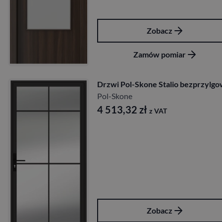
Zobacz
Zamów pomiar
Drzwi Pol-Skone Stalio bezprzylg
Pol-Skone
4 513,32
zł
z VAT
Zobacz