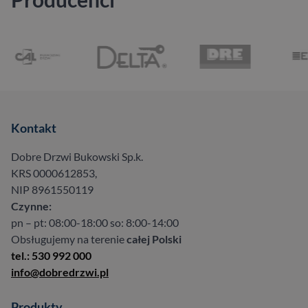
Kontakt
Dobre Drzwi Bukowski Sp.k.
KRS 0000612853,
NIP 8961550119
Czynne:
pn – pt: 08:00-18:00 so: 8:00-14:00
Obsługujemy na terenie
całej Polski
tel.: 530 992 000
info@dobredrzwi.pl
Produkty