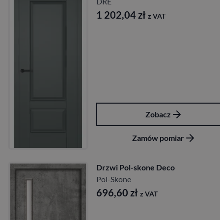
DRE
1 202,04
zł
z VAT
Zobacz
Zamów pomiar
Drzwi Pol-skone Deco
Pol-Skone
696,60
zł
z VAT