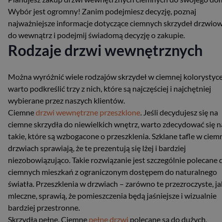
Wybór jest ogromny! Zanim podejmiesz decyzję, poznaj
najważniejsze informacje dotyczące ciemnych skrzydeł drzwio
do wewnątrz i podejmij świadomą decyzję o zakupie.
Rodzaje drzwi wewnętrznych
Można wyróżnić wiele rodzajów skrzydeł w ciemnej kolorystyce,
warto podkreślić trzy z nich, które są najczęściej i najchętniej
wybierane przez naszych klientów.
Ciemne
drzwi wewnętrzne przeszklone
. Jeśli decydujesz się na
ciemne skrzydła do niewielkich wnętrz, warto zdecydować się n
takie, które są wzbogacone o przeszklenia. Szklane tafle w cie
drzwiach sprawiają, że te prezentują się lżej i bardziej
niezobowiązująco. Takie rozwiązanie jest szczególnie polecane 
ciemnych mieszkań z ograniczonym dostępem do naturalnego
światła. Przeszklenia w drzwiach – zarówno te przezroczyste, jak
mleczne, sprawią, że pomieszczenia będą jaśniejsze i wizualnie
bardziej przestronne.
Skrzydła pełne. Ciemne
pełne drzwi
polecane są do dużych,