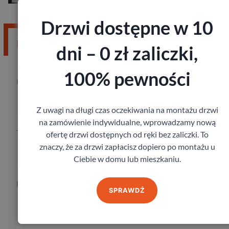
Drzwi dostępne w 10
Potrzebujesz błyskawicznej wyceny?
dni – 0 zł zaliczki,
100% pewności
Imię:
Kod pocztowy:
Z uwagi na długi czas oczekiwania na montażu drzwi
na zamówienie indywidualne, wprowadzamy nową
Telefon:
ofertę drzwi dostępnych od ręki bez zaliczki. To
znaczy, że za drzwi zapłacisz dopiero po montażu u
Ciebie w domu lub mieszkaniu.
E-mail:
SPRAWDŹ