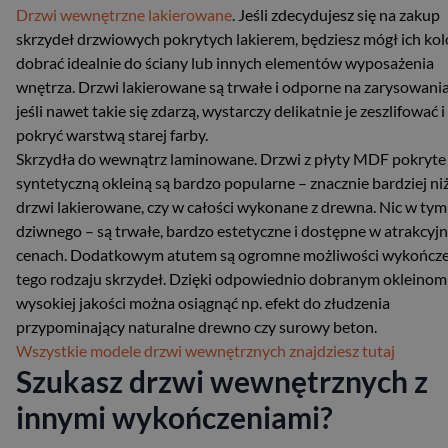
Drzwi wewnętrzne lakierowane
. Jeśli zdecydujesz się na zakup
skrzydeł drzwiowych pokrytych lakierem, będziesz mógł ich kol
dobrać idealnie do ściany lub innych elementów wyposażenia
wnętrza. Drzwi lakierowane są trwałe i odporne na zarysowania
jeśli nawet takie się zdarzą, wystarczy delikatnie je zeszlifować i
pokryć warstwą starej farby.
Skrzydła do wewnątrz laminowane. Drzwi z płyty MDF pokryte
syntetyczną okleiną są bardzo popularne – znacznie bardziej ni
drzwi lakierowane, czy w całości wykonane z drewna. Nic w tym
dziwnego – są trwałe, bardzo estetyczne i dostępne w atrakcyj
cenach. Dodatkowym atutem są ogromne możliwości wykończe
tego rodzaju skrzydeł. Dzięki odpowiednio dobranym okleinom
wysokiej jakości można osiągnąć np. efekt do złudzenia
przypominający naturalne drewno czy surowy beton.
Wszystkie modele drzwi wewnętrznych znajdziesz tutaj
Szukasz drzwi wewnętrznych z
innymi wykończeniami?