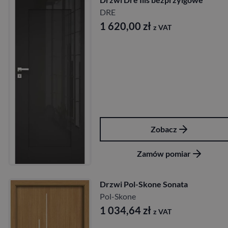
DRE
1 620,00
zł
z VAT
Zobacz
Zamów pomiar
Drzwi Pol-Skone Sonata
Pol-Skone
1 034,64
zł
z VAT