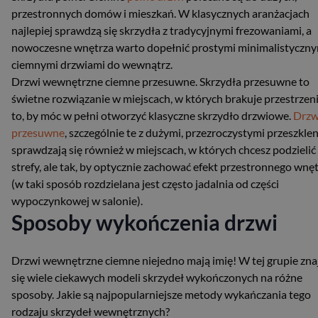
przestronnych domów i mieszkań. W klasycznych aranżacjach
najlepiej sprawdzą się skrzydła z tradycyjnymi frezowaniami, a
nowoczesne wnętrza warto dopełnić prostymi minimalistyczn
ciemnymi drzwiami do wewnątrz.
Drzwi wewnętrzne ciemne przesuwne. Skrzydła przesuwne to
świetne rozwiązanie w miejscach, w których brakuje przestrzen
to, by móc w pełni otworzyć klasyczne skrzydło drzwiowe.
Drzw
przesuwne
, szczególnie te z dużymi, przezroczystymi przeszklen
sprawdzają się również w miejscach, w których chcesz podzielić
strefy, ale tak, by optycznie zachować efekt przestronnego wnę
(w taki sposób rozdzielana jest często jadalnia od części
wypoczynkowej w salonie).
Sposoby wykończenia drzwi
Drzwi wewnętrzne ciemne niejedno mają imię! W tej grupie zna
się wiele ciekawych modeli skrzydeł wykończonych na różne
sposoby. Jakie są najpopularniejsze metody wykańczania tego
rodzaju skrzydeł wewnętrznych?