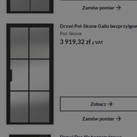
Zamów pomiar
Drzwi Pol-Skone Galio bezprzylgo
Pol-Skone
3 919,32
zł
z VAT
Zobacz
Zamów pomiar
Drzwi Dre Ilis bezprzylgowe