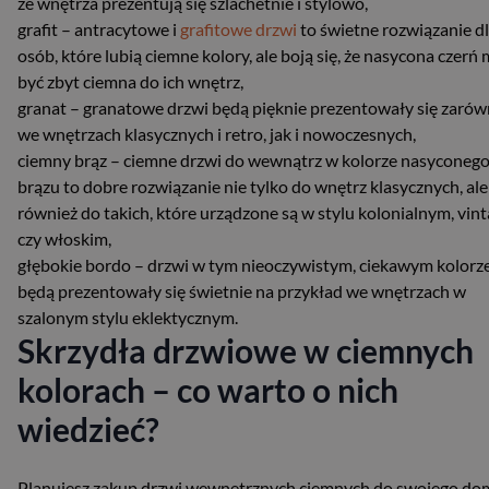
że wnętrza prezentują się szlachetnie i stylowo,
grafit – antracytowe i
grafitowe drzwi
to świetne rozwiązanie d
osób, które lubią ciemne kolory, ale boją się, że nasycona czerń
być zbyt ciemna do ich wnętrz,
granat – granatowe drzwi będą pięknie prezentowały się zaró
we wnętrzach klasycznych i retro, jak i nowoczesnych,
ciemny brąz – ciemne drzwi do wewnątrz w kolorze nasyconeg
brązu to dobre rozwiązanie nie tylko do wnętrz klasycznych, ale
również do takich, które urządzone są w stylu kolonialnym, vin
czy włoskim,
głębokie bordo – drzwi w tym nieoczywistym, ciekawym kolorz
będą prezentowały się świetnie na przykład we wnętrzach w
szalonym stylu eklektycznym.
Skrzydła drzwiowe w ciemnych
kolorach – co warto o nich
wiedzieć?
Planujesz zakup drzwi wewnętrznych ciemnych do swojego do