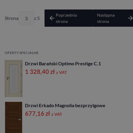
Poprzednia
Następna
Strona
z 5
strona
strona
OFERTY SPECJALNE
Drzwi Barański Optimo Prestige C.1
1 328,40
zł
z VAT
Drzwi Erkado Magnolia bezprzylgowe
677,16
zł
z VAT