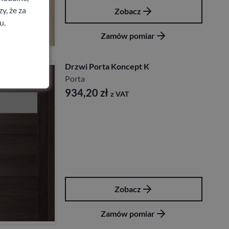
y, że za
Zobacz
u.
Zamów pomiar
Drzwi Porta Koncept K
Porta
934,20
zł
z VAT
Zobacz
Zamów pomiar