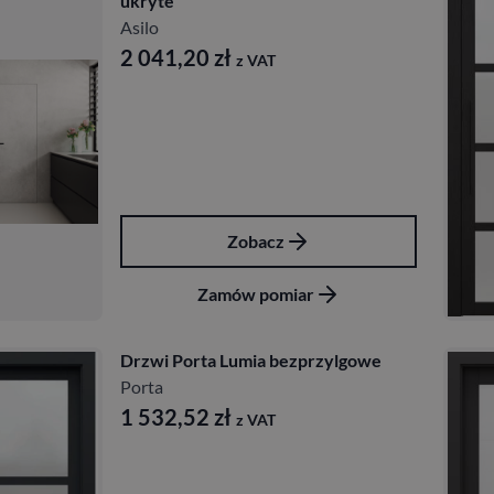
ukryte
Asilo
2 041,20
zł
z VAT
Zobacz
Zamów pomiar
Drzwi Porta Lumia bezprzylgowe
Porta
1 532,52
zł
z VAT