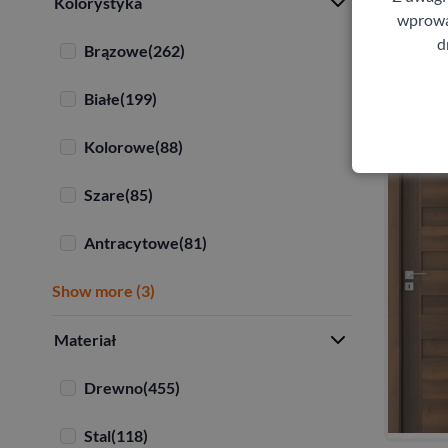
Kolorystyka
wprowad
d
Brązowe
(262)
Białe
(199)
Kolorowe
(88)
Szare
(85)
Antracytowe
(81)
Show more (3)
Materiał
Drewno
(455)
Stal
(118)