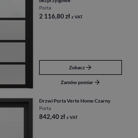
bezprzylgowe
Porta
2 116,80
zł
z VAT
Zobacz
Zamów pomiar
Drzwi Porta Verte Home Czarny
Porta
842,40
zł
z VAT