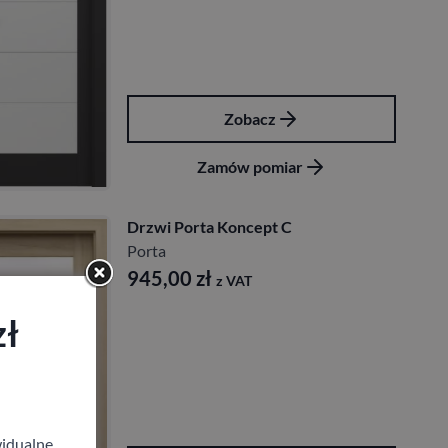
Zobacz
Zamów pomiar
Drzwi Porta Koncept C
Porta
945,00
zł
z VAT
zł
idualne,