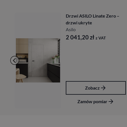
Drzwi ASILO Linate Zero –
drzwi ukryte
Asilo
2 041,20
zł
z VAT
Zobacz
Zamów pomiar