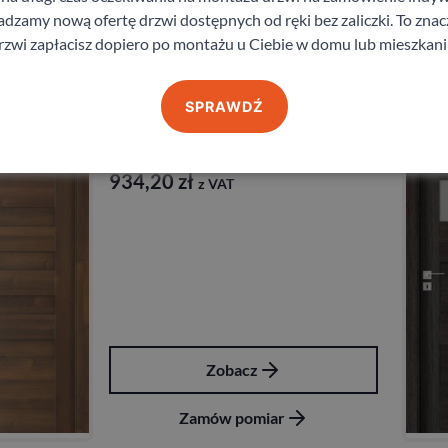
zamy nową ofertę drzwi dostępnych od ręki bez zaliczki. To znacz
Zobacz
rzwi zapłacisz dopiero po montażu u Ciebie w domu lub mieszkani
Zamów pomiar
SPRAWDŹ
Drzwi Porta Koncept H i K
Porta
934,20
zł
z VAT
Zobacz
Zamów pomiar