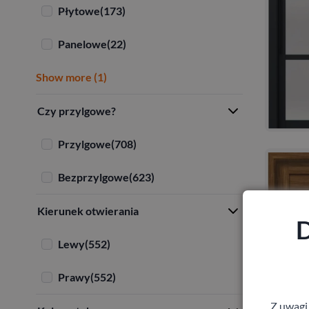
Płytowe
(173)
Panelowe
(22)
Show more (1)
Czy przylgowe?
Przylgowe
(708)
Bezprzylgowe
(623)
Kierunek otwierania
D
Lewy
(552)
Prawy
(552)
Z uwagi