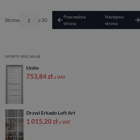
Poprzednia
Następna
Strona
z 20
strona
strona
OFERTY SPECJALNE
Unito
753,84
zł
z VAT
Drzwi Erkado Loft Art
1 015,20
zł
z VAT