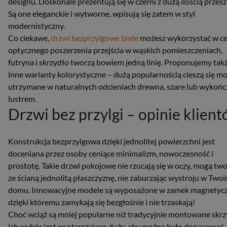
designu. Doskonale prezentują się w czerni z dużą ilością przesz
Są one eleganckie i wytworne, wpisują się zatem w styl
modernistyczny.
Co ciekawe,
drzwi bezprzylgowe białe
możesz wykorzystać w ce
optycznego poszerzenia przejścia w wąskich pomieszczeniach,
futryna i skrzydło tworzą bowiem jedną linię. Proponujemy tak
inne warianty kolorystyczne – dużą popularnością cieszą się m
utrzymane w naturalnych odcieniach drewna, szare lub wykoń
lustrem.
Drzwi bez przylgi – opinie klien
Konstrukcja bezprzylgowa dzięki jednolitej powierzchni jest
doceniana przez osoby ceniące minimalizm, nowoczesność i
prostotę. Takie drzwi pokojowe nie rzucają się w oczy, mogą tw
ze ścianą jednolitą płaszczyznę, nie zaburzając wystroju w Two
domu. Innowacyjne modele są wyposażone w zamek magnetycz
dzięki któremu zamykają się bezgłośnie i nie trzaskają!
Choć wciąż są mniej popularne niż tradycyjnie montowane skrz
ich wybór jest wystarczająco duży, aby można było dopasować