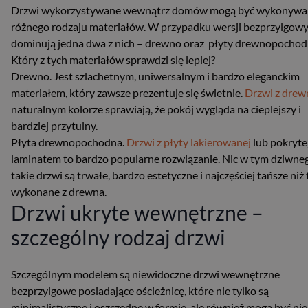
Drzwi wykorzystywane wewnątrz domów mogą być wykonywa
różnego rodzaju materiałów. W przypadku wersji bezprzylgow
dominują jedna dwa z nich – drewno oraz płyty drewnopochod
Który z tych materiałów sprawdzi się lepiej?
Drewno. Jest szlachetnym, uniwersalnym i bardzo eleganckim
materiałem, który zawsze prezentuje się świetnie.
Drzwi z drew
naturalnym kolorze sprawiają, że pokój wygląda na cieplejszy i
bardziej przytulny.
Płyta drewnopochodna.
Drzwi z płyty lakierowanej
lub pokryte
laminatem to bardzo popularne rozwiązanie. Nic w tym dziwne
takie drzwi są trwałe, bardzo estetyczne i najczęściej tańsze niż 
wykonane z drewna.
Drzwi ukryte wewnętrzne –
szczególny rodzaj drzwi
Szczególnym modelem są niewidoczne drzwi wewnętrzne
bezprzylgowe posiadające ościeżnicę, które nie tylko są
minimalistyczne i oszczędne w formie, ale również mogą być ni