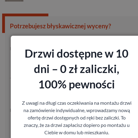
Potrzebujesz błyskawicznej wyceny?
Imię:
Kod pocztowy:
Drzwi dostępne w 10
dni – 0 zł zaliczki,
Telefon:
100% pewności
Z uwagi na długi czas oczekiwania na montażu drzwi
na zamówienie indywidualne, wprowadzamy nową
E-mail:
ofertę drzwi dostępnych od ręki bez zaliczki. To
znaczy, że za drzwi zapłacisz dopiero po montażu u
Ciebie w domu lub mieszkaniu.