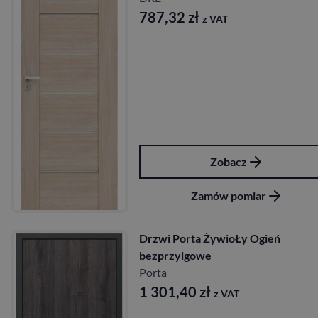
787,32
zł
z VAT
Zobacz
Zamów pomiar
Drzwi Porta ŻywioŁy Ogień
bezprzylgowe
Porta
1 301,40
zł
z VAT