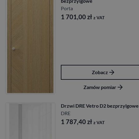
bezprzylgowe
Porta
1 701,00
zł
z VAT
Zobacz
Zamów pomiar
Drzwi DRE Vetro D2 bezprzylgowe
DRE
1 787,40
zł
z VAT