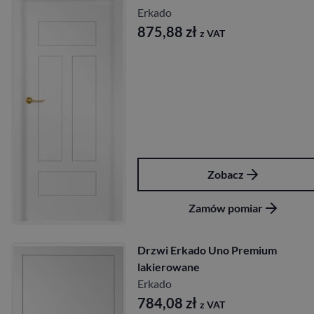
Erkado
875,88
zł
z VAT
Zobacz
Zamów pomiar
Drzwi Erkado Uno Premium
lakierowane
Erkado
784,08
zł
z VAT