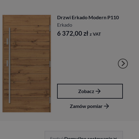
Drzwi Erkado Modern P110
Erkado
6 372,00
zł
z VAT
Zobacz
Zamów pomiar
Sortuj:
Domyślne sortowanie