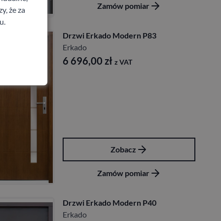
Zamów pomiar
y, że za
u.
Drzwi Erkado Modern P83
Erkado
6 696,00
zł
z VAT
Zobacz
Zamów pomiar
Drzwi Erkado Modern P40
Erkado