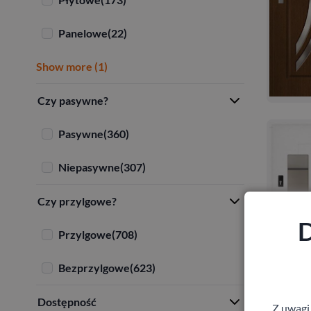
Panelowe
(22)
Show more (1)
Czy pasywne?
Pasywne
(360)
Niepasywne
(307)
Czy przylgowe?
D
Przylgowe
(708)
Bezprzylgowe
(623)
Dostępność
Z uwagi