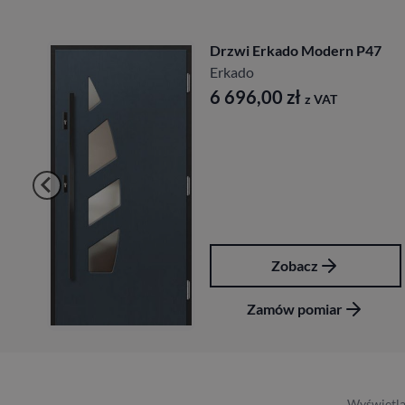
0
Drzwi Erkado Modern P47
Erkado
6 696,00
zł
z VAT
Zobacz
Zamów pomiar
Wyświetla