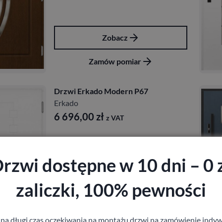
Zobacz
Zamów pomiar
Drzwi Erkado Modern P67
Erkado
6 696,00
zł
z VAT
rzwi dostępne w 10 dni – 0 
zaliczki, 100% pewności
Zobacz
 na długi czas oczekiwania na montażu drzwi na zamówienie indyw