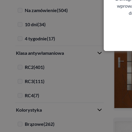
wprowad
Na zamówienie
(504)
d
10 dni
(34)
4 tygodnie
(17)
Klasa antywłamaniowa
RC2
(401)
RC3
(111)
RC4
(7)
Kolorystyka
Brązowe
(262)