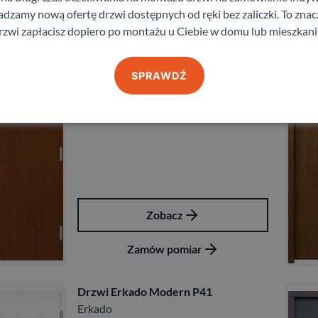
Zamów pomiar
zamy nową ofertę drzwi dostępnych od ręki bez zaliczki. To znacz
rzwi zapłacisz dopiero po montażu u Ciebie w domu lub mieszkani
Drzwi Erkado Modern P79
Erkado
SPRAWDŹ
6 696,00
zł
z VAT
Zobacz
Zamów pomiar
Drzwi Erkado Modern P41
Erkado