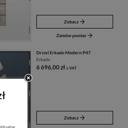
Zobacz
Zamów pomiar
Drzwi Erkado Modern P47
Erkado
6 696,00
zł
z VAT
zł
Zobacz
idualne,