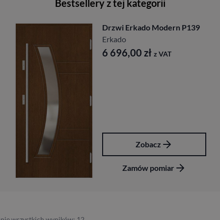
Bestsellery z tej kategorii
Drzwi Erkado Modern P139
Erkado
6 696,00
zł
z VAT
Zobacz
Zamów pomiar
nie wszystkich wyników: 12