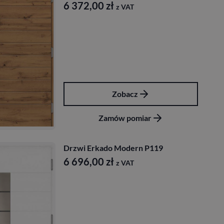
6 372,00
zł
z VAT
Zobacz
Zamów pomiar
Drzwi Erkado Modern P119
6 696,00
zł
z VAT