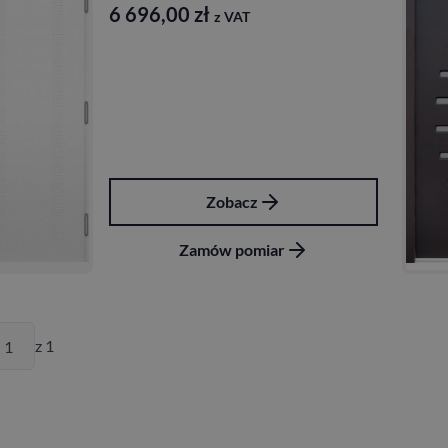
6 696,00
zł
z VAT
Zobacz
Zamów pomiar
z 1